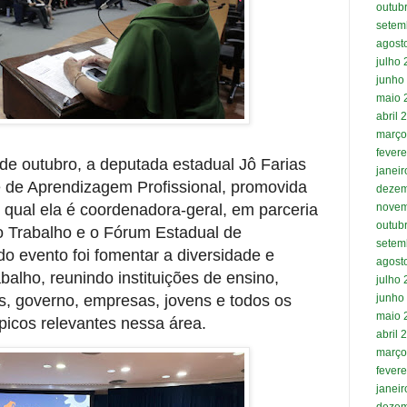
outub
setem
agost
julho
junho
maio 
abril 
março
fevere
 de outubro, a deputada estadual Jô Farias
janei
e de Aprendizagem Profissional, promovida
dezem
 qual ela é coordenadora-geral, em parceria
novem
outub
do Trabalho e o Fórum Estadual de
setem
o evento foi fomentar a diversidade e
agost
balho, reunindo instituições de ensino,
julho
s, governo, empresas, jovens e todos os
junho
maio 
ópicos relevantes nessa área.
abril 
março
fevere
janei
dezem