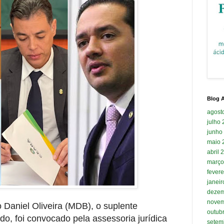
Blog A
agost
julho
junho
maio 
abril 
março
fevere
janei
dezem
novem
 Daniel Oliveira (MDB), o suplente
outub
do, foi convocado pela assessoria jurídica
setem