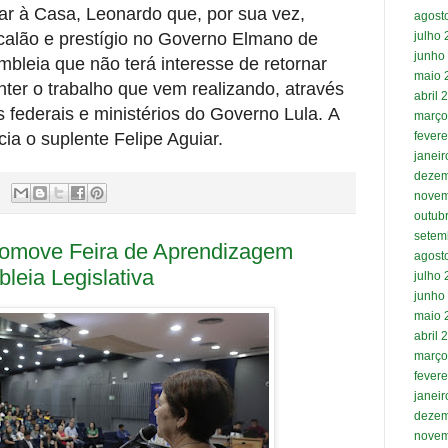
ar à Casa, Leonardo que, por sua vez,
agost
julho
calão e prestígio no Governo Elmano de
junho
mbleia que não terá interesse de retornar
maio 
ter o trabalho que vem realizando, através
abril 
s federais e ministérios do Governo Lula. A
março
fevere
ia o suplente Felipe Aguiar.
janei
dezem
novem
outub
setem
romove Feira de Aprendizagem
agost
leia Legislativa
julho
junho
maio 
abril 
março
fevere
janei
dezem
novem