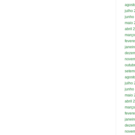
agost
julho
junho
maio 
abril 
março
fevere
janei
dezem
novem
outub
setem
agost
julho
junho
maio 
abril 
março
fevere
janei
dezem
novem