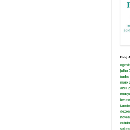
Blog A
agost
julho
junho
maio 
abril 
março
fevere
janei
dezem
novem
outub
setem