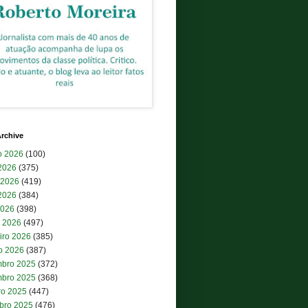
rchive
o 2026
(100)
 2026
(375)
 2026
(419)
2026
(384)
2026
(398)
 2026
(497)
iro 2026
(385)
ro 2026
(387)
bro 2025
(372)
bro 2025
(368)
ro 2025
(447)
bro 2025
(476)