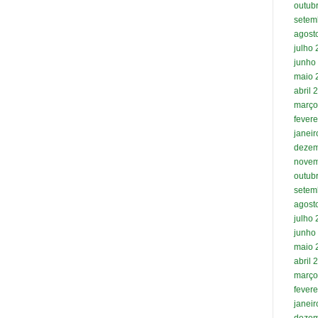
outub
setem
agost
julho
junho
maio 
abril 
março
fevere
janei
dezem
novem
outub
setem
agost
julho
junho
maio 
abril 
março
fevere
janei
dezem