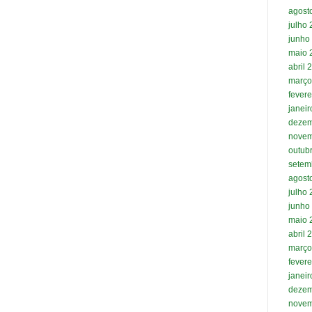
agost
julho
junho
maio 
abril 
março
fevere
janei
dezem
novem
outub
setem
agost
julho
junho
maio 
abril 
março
fevere
janei
dezem
novem