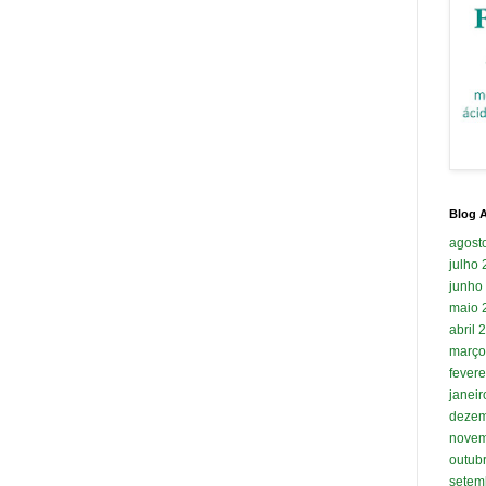
Blog A
agost
julho
junho
maio 
abril 
março
fevere
janei
dezem
novem
outub
setem