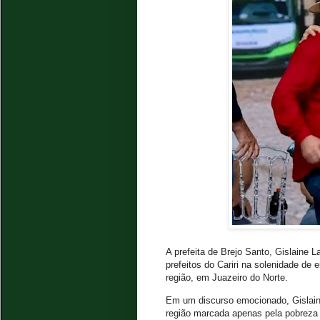
A prefeita de Brejo Santo, Gislaine 
prefeitos do Cariri na solenidade de
região, em Juazeiro do Norte.
Em um discurso emocionado, Gislain
região marcada apenas pela pobreza 