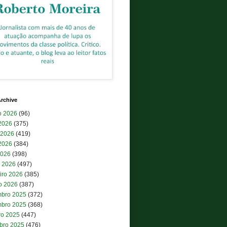
rchive
o 2026
(96)
 2026
(375)
 2026
(419)
2026
(384)
2026
(398)
 2026
(497)
iro 2026
(385)
ro 2026
(387)
bro 2025
(372)
bro 2025
(368)
ro 2025
(447)
bro 2025
(476)