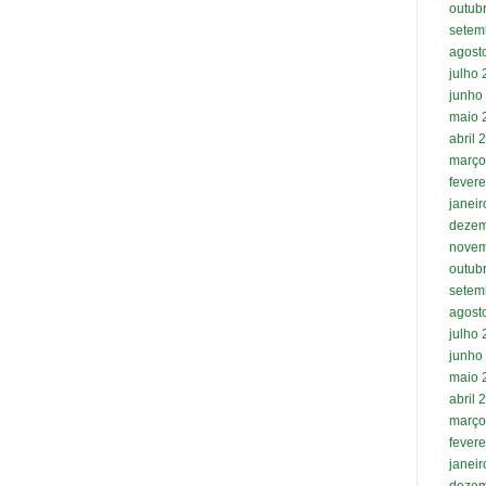
outub
setem
agost
julho
junho
maio 
abril 
março
fevere
janei
dezem
novem
outub
setem
agost
julho
junho
maio 
abril 
março
fevere
janei
dezem