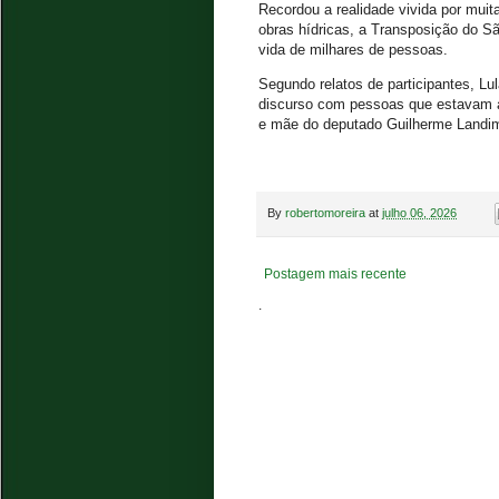
Recordou a realidade vivida por muit
obras hídricas, a Transposição do S
vida de milhares de pessoas.
Segundo relatos de participantes, L
discurso com pessoas que estavam ao
e mãe do deputado Guilherme Landi
By
robertomoreira
at
julho 06, 2026
Postagem mais recente
.