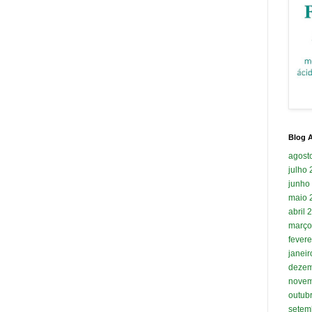
Blog A
agost
julho
junho
maio 
abril 
março
fevere
janei
dezem
novem
outub
setem