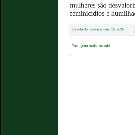
mulheres são desvalori
feminicídios e humilh
By
robertomoreira
at
maio 15, 2025
Postagem mais recente
.