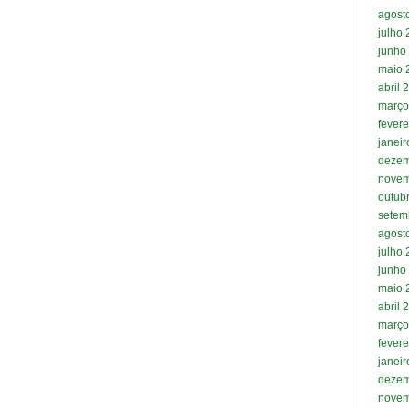
agost
julho
junho
maio 
abril 
março
fevere
janei
dezem
novem
outub
setem
agost
julho
junho
maio 
abril 
março
fevere
janei
dezem
novem