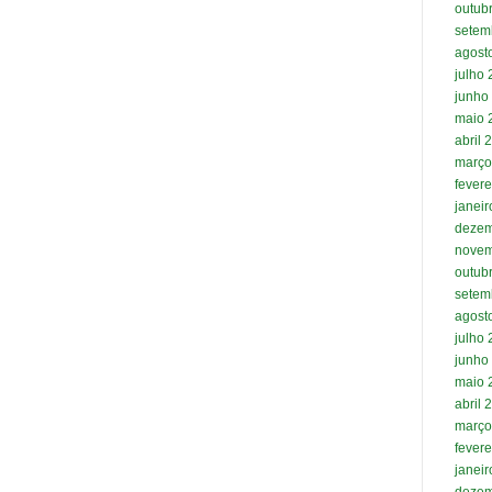
outub
setem
agost
julho
junho
maio 
abril 
março
fevere
janei
dezem
novem
outub
setem
agost
julho
junho
maio 
abril 
março
fevere
janei
dezem