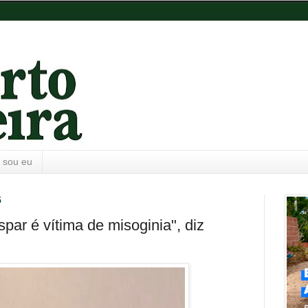
 sou eu
5
par é vítima de misoginia", diz