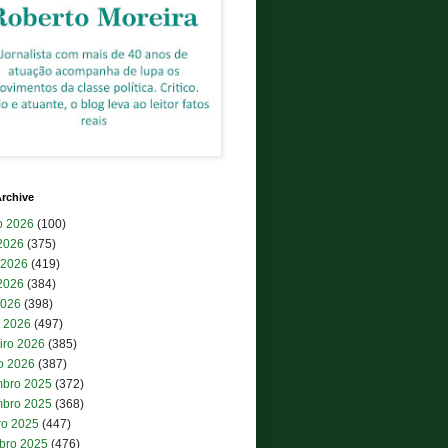
rchive
o 2026
(100)
 2026
(375)
 2026
(419)
2026
(384)
2026
(398)
 2026
(497)
iro 2026
(385)
ro 2026
(387)
bro 2025
(372)
bro 2025
(368)
ro 2025
(447)
bro 2025
(476)