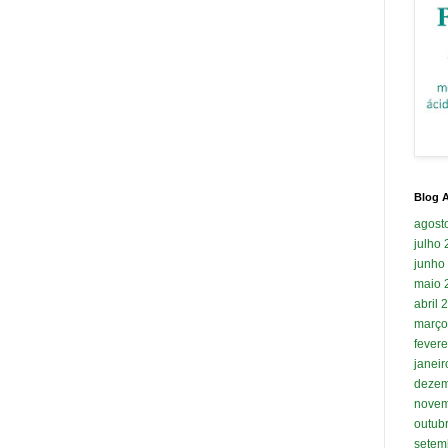
Blog A
agost
julho
junho
maio 
abril 
março
fevere
janei
dezem
novem
outub
setem