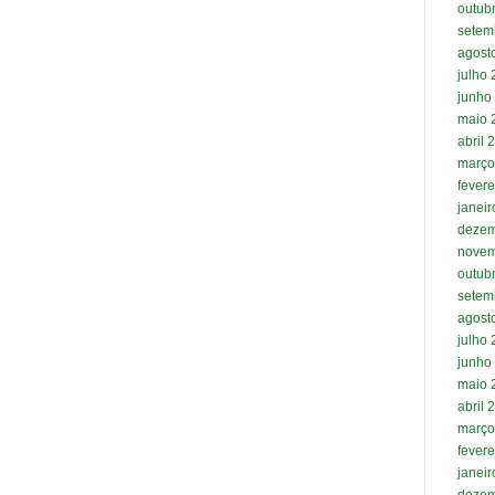
outub
setem
agost
julho
junho
maio 
abril 
março
fevere
janei
dezem
novem
outub
setem
agost
julho
junho
maio 
abril 
março
fevere
janei
dezem