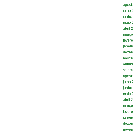
agost
julho
junho
maio 
abril 
março
fevere
janei
dezem
novem
outub
setem
agost
julho
junho
maio 
abril 
março
fevere
janei
dezem
novem