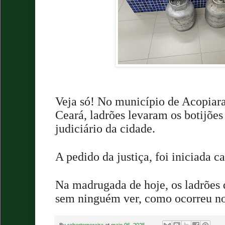
Veja só! No município de Acopiara
Ceará, ladrões levaram os botijõe
judiciário da cidade.
A pedido da justiça, foi iniciada 
Na madrugada de hoje, os ladrões 
sem ninguém ver, como ocorreu no
By
robertomoreira
at
maio 06, 2025