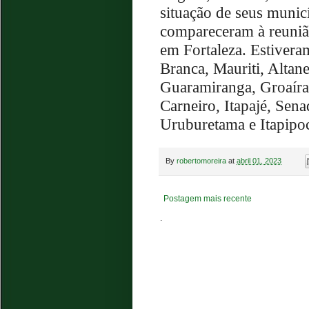
situação de seus municí
compareceram à reuniã
em Fortaleza. Estivera
Branca, Mauriti, Altane
Guaramiranga, Groaíra
Carneiro, Itapajé, Sen
Uruburetama e Itapipo
By
robertomoreira
at
abril 01, 2023
Postagem mais recente
.