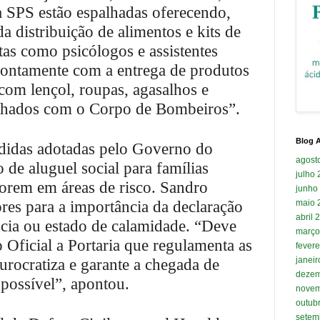
 SPS estão espalhadas oferecendo,
da distribuição de alimentos e kits de
tas como psicólogos e assistentes
rontamente com a entrega de produtos
 com lençol, roupas, agasalhos e
inhados com o Corpo de Bombeiros”.
Blog A
didas adotadas pelo Governo do
agost
 de aluguel social para famílias
julho
orem em áreas de risco. Sandro
junho
ores para a importância da declaração
maio 
abril 
cia ou estado de calamidade. “Deve
março
 Oficial a Portaria que regulamenta as
fevere
janei
urocratiza e garante a chegada de
dezem
 possível”, apontou.
novem
outub
setem