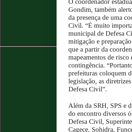
O coordenador estadual
Gondim, também alerto
da presença de uma co
Civil. “É muito import
municipal de Defesa Ci
mitigação e preparação
que a partir da coorden
mapeamentos de risco e
contingência. “Portant
prefeituras coloquem d
legislação, as diretrize
Defesa Civil”.
Além da SRH, SPS e de
do encontro diversos 
Defesa Civil, Superint
Cagece, Sohidra, Func