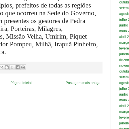
outub
pios, prefeitos de todas as regiões
setem
o que ocorreu na Sede do Governo,
agost
m presentes os gestores de Pedra
julho
junho
ira, Porteiras, Milagres,
maio 
s, Missão Velha, Umirim, Piquet
abril 
ador Pompeu, Milhã, Irapuã Pinheiro,
março
fevere
ca.
janei
dezem
novem
outub
setem
agost
Página inicial
Postagem mais antiga
julho
junho
maio 
abril 
março
fevere
janei
dezem