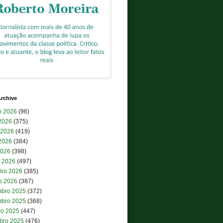
rchive
o 2026
(96)
 2026
(375)
 2026
(419)
2026
(384)
2026
(398)
 2026
(497)
iro 2026
(385)
ro 2026
(387)
bro 2025
(372)
bro 2025
(368)
ro 2025
(447)
bro 2025
(476)