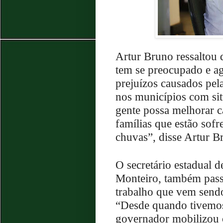
Artur Bruno ressaltou
tem se preocupado e a
prejuízos causados pel
nos municípios com sit
gente possa melhorar c
famílias que estão sof
chuvas”, disse Artur B
O secretário estadual 
Monteiro, também passo
trabalho que vem send
“Desde quando tivemos
governador mobilizou o