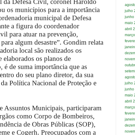
 da Defesa Civil, coronel Haroldo
agost
u os municípios para a importância
julho
ordenadoria municipal de Defesa
junho
maio 
ante a figura do coordenador
abril 
vil para atuar na prevenção,
março
 para algum desastre”. Gondim relata
fevere
janei
adoria local são realizados os
dezem
 elaborados os planos de
novem
o, é de suma importância que as
outub
setem
entro do seu plano diretor, da sua
agost
s da Política Nacional de Proteção e
julho
junho
maio 
abril 
 Assuntos Municipais, participaram
março
fevere
órgãos como Corpo de Bombeiros,
janei
endência de Obras Públicas (SOP),
dezem
eme e Cogerh. Preocupados com a
novem