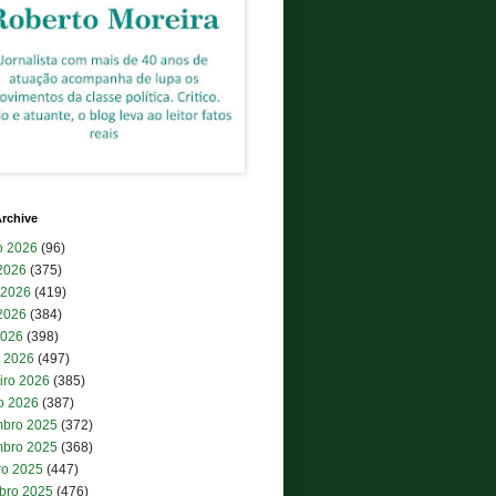
rchive
o 2026
(96)
 2026
(375)
 2026
(419)
2026
(384)
2026
(398)
 2026
(497)
iro 2026
(385)
ro 2026
(387)
bro 2025
(372)
bro 2025
(368)
ro 2025
(447)
bro 2025
(476)