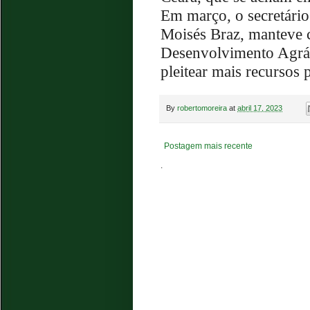
Em março, o secretári
Moisés Braz, manteve 
Desenvolvimento Agrári
pleitear mais recursos
By
robertomoreira
at
abril 17, 2023
Postagem mais recente
.