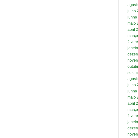
agost
julho
junho
maio 
abril 
março
fevere
janei
dezem
novem
outub
setem
agost
julho
junho
maio 
abril 
março
fevere
janei
dezem
novem