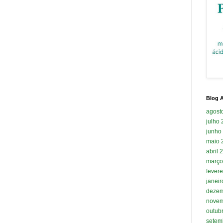
Blog A
agost
julho
junho
maio 
abril 
março
fevere
janei
dezem
novem
outub
setem