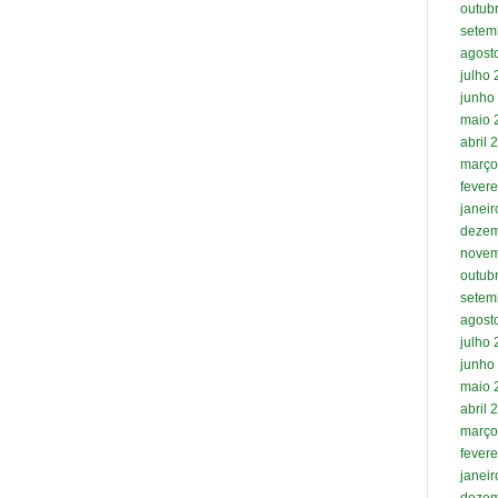
outub
setem
agost
julho
junho
maio 
abril 
março
fevere
janei
dezem
novem
outub
setem
agost
julho
junho
maio 
abril 
março
fevere
janei
dezem