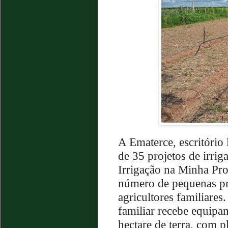
A Ematerce, escritório
de 35 projetos de irri
Irrigação na Minha Pro
número de pequenas pro
agricultores familiare
familiar recebe equipam
hectare de terra, com p