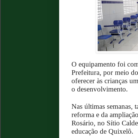
O equipamento foi com
Prefeitura, por meio d
oferecer às crianças u
o desenvolvimento.
Nas últimas semanas,
reforma e da ampliação
Rosário, no Sítio Cald
educação de Quixelô.