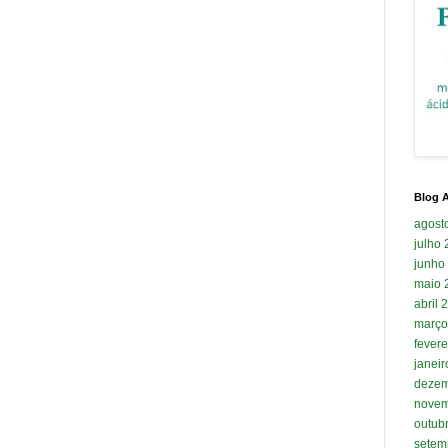
Blog A
agost
julho
junho
maio 
abril 
março
fevere
janei
dezem
novem
outub
setem