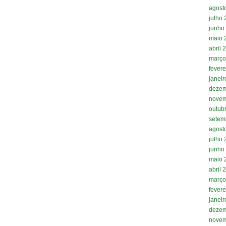
agost
julho
junho
maio 
abril 
março
fevere
janei
dezem
novem
outub
setem
agost
julho
junho
maio 
abril 
março
fevere
janei
dezem
novem