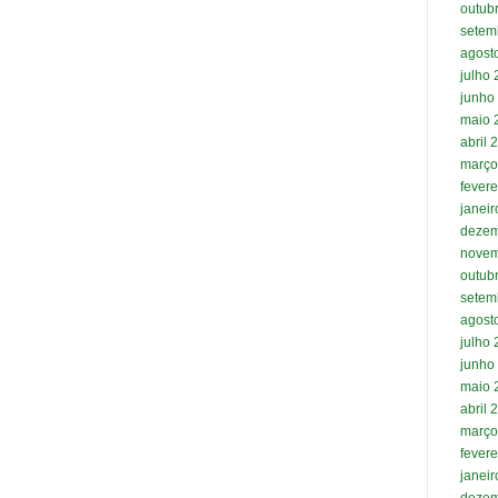
outub
setem
agost
julho
junho
maio 
abril 
março
fevere
janei
dezem
novem
outub
setem
agost
julho
junho
maio 
abril 
março
fevere
janei
dezem