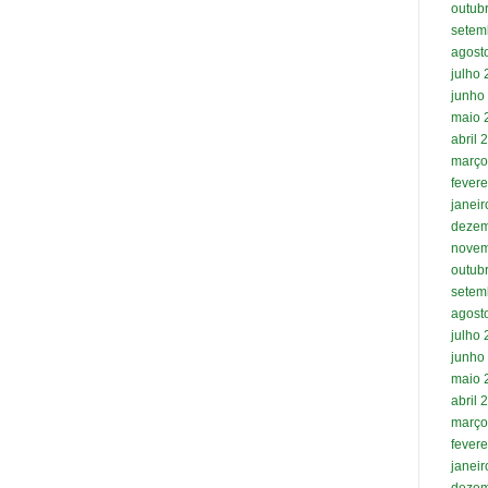
outub
setem
agost
julho
junho
maio 
abril 
março
fevere
janei
dezem
novem
outub
setem
agost
julho
junho
maio 
abril 
março
fevere
janei
dezem