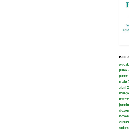
Blog A
agost
julho
junho
maio 
abril 
março
fevere
janei
dezem
novem
outub
setem