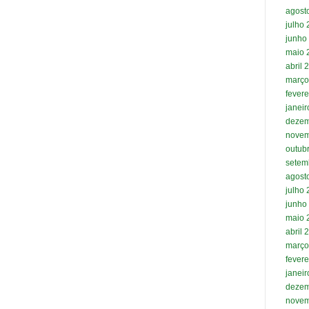
agost
julho
junho
maio 
abril 
março
fevere
janei
dezem
novem
outub
setem
agost
julho
junho
maio 
abril 
março
fevere
janei
dezem
novem