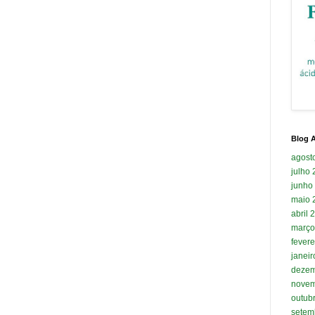
Blog A
agost
julho
junho
maio 
abril 
março
fevere
janei
dezem
novem
outub
setem