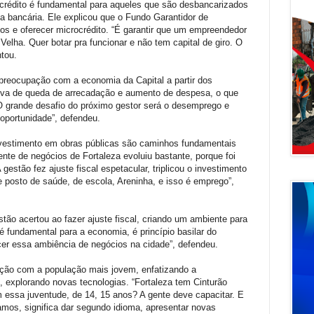
ocrédito é fundamental para aqueles que são desbancarizados
 bancária. Ele explicou que o Fundo Garantidor de
rsos e oferecer microcrédito. “É garantir que um empreendedor
 Velha. Quer botar pra funcionar e não tem capital de giro. O
ntou.
preocupação com a economia da Capital a partir dos
iva de queda de arrecadação e aumento de despesa, o que
 O grande desafio do próximo gestor será o desemprego e
oportunidade”, defendeu.
 investimento em obras públicas são caminhos fundamentais
nte de negócios de Fortaleza evoluiu bastante, porque foi
estão fez ajuste fiscal espetacular, triplicou o investimento
de posto de saúde, de escola, Areninha, e isso é emprego”,
tão acertou ao fazer ajuste fiscal, criando um ambiente para
a é fundamental para a economia, é princípio basilar do
cer essa ambiência de negócios na cidade”, defendeu.
ção com a população mais jovem, enfatizando a
 explorando novas tecnologias. “Fortaleza tem Cinturão
om essa juventude, de 14, 15 anos? A gente deve capacitar. E
amos, significa dar segundo idioma, apresentar novas