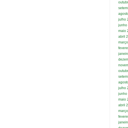
outub
setem
agost
julho
junho
maio 
abril 
março
fevere
janei
dezem
novem
outub
setem
agost
julho
junho
maio 
abril 
março
fevere
janei
dezem