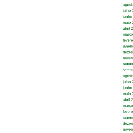
agost
julho
junho
maio 
abril 
março
fevere
janei
dezem
novem
outub
setem
agost
julho
junho
maio 
abril 
março
fevere
janei
dezem
novem