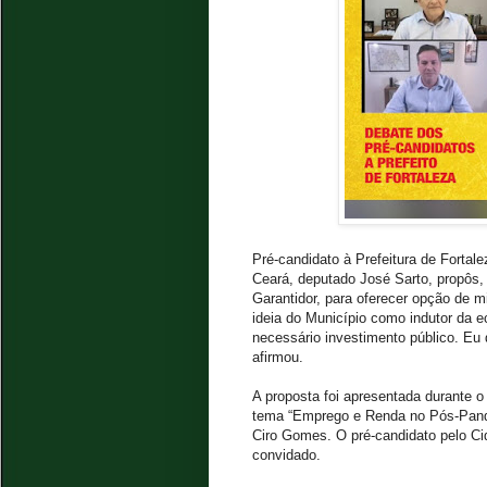
Pré-candidato à Prefeitura de Fortal
Ceará, deputado José Sarto, propôs, 
Garantidor, para oferecer opção de 
ideia do Município como indutor da 
necessário investimento público. Eu 
afirmou.
A proposta foi apresentada durante o
tema “Emprego e Renda no Pós-Pande
Ciro Gomes. O pré-candidato pelo Cid
convidado.