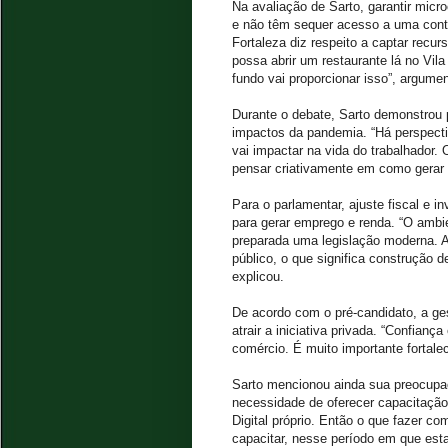
Na avaliação de Sarto, garantir micr
e não têm sequer acesso a uma conta
Fortaleza diz respeito a captar recu
possa abrir um restaurante lá no Vila
fundo vai proporcionar isso”, argume
Durante o debate, Sarto demonstrou 
impactos da pandemia. “Há perspect
vai impactar na vida do trabalhador.
pensar criativamente em como gerar 
Para o parlamentar, ajuste fiscal e
para gerar emprego e renda. “O ambie
preparada uma legislação moderna. A g
público, o que significa construção 
explicou.
De acordo com o pré-candidato, a ges
atrair a iniciativa privada. “Confianç
comércio. É muito importante fortale
Sarto mencionou ainda sua preocupa
necessidade de oferecer capacitação,
Digital próprio. Então o que fazer c
capacitar, nesse período em que est