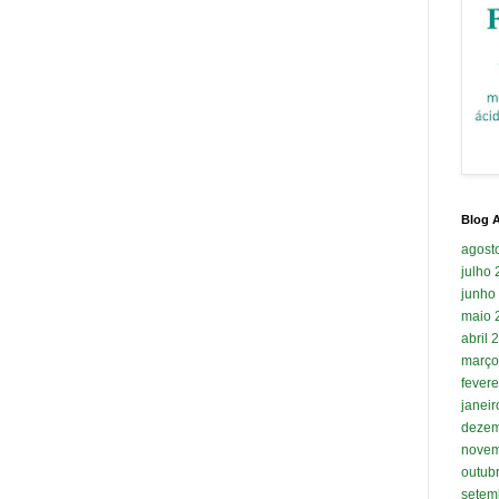
Blog A
agost
julho
junho
maio 
abril 
março
fevere
janei
dezem
novem
outub
setem