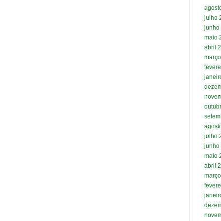
agost
julho
junho
maio 
abril 
março
fevere
janei
dezem
novem
outub
setem
agost
julho
junho
maio 
abril 
março
fevere
janei
dezem
novem