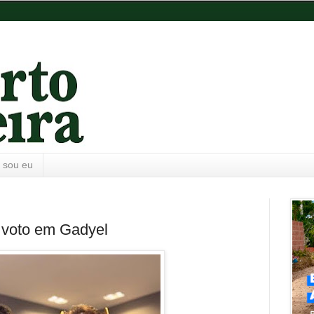
 sou eu
 voto em Gadyel