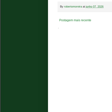
By
robertomoreira
at
junho 07, 2026
Postagem mais recente
.