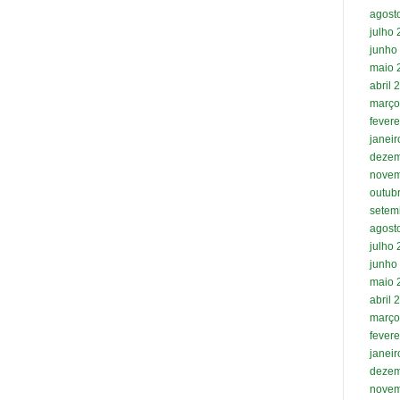
agost
julho
junho
maio 
abril 
março
fevere
janei
dezem
novem
outub
setem
agost
julho
junho
maio 
abril 
março
fevere
janei
dezem
novem