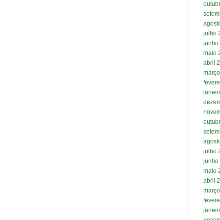
outub
setem
agost
julho
junho
maio 
abril 
março
fevere
janei
dezem
novem
outub
setem
agost
julho
junho
maio 
abril 
março
fevere
janei
dezem