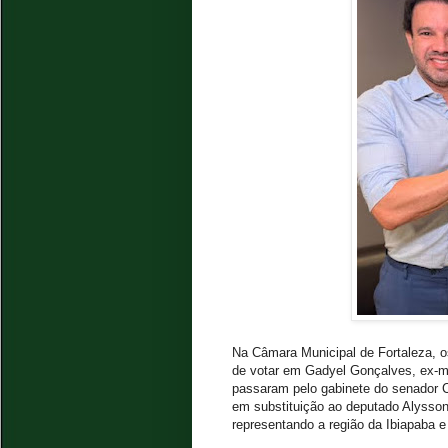
Na Câmara Municipal de Fortaleza, o
de votar em Gadyel Gonçalves, ex-mar
passaram pelo gabinete do senador C
em substituição ao deputado Alysso
representando a região da Ibiapaba e