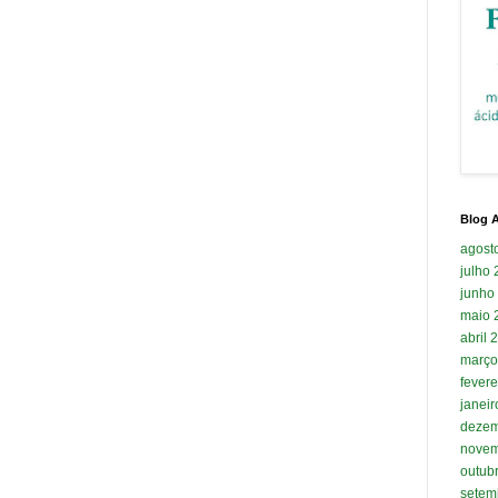
Blog A
agost
julho
junho
maio 
abril 
março
fevere
janei
dezem
novem
outub
setem