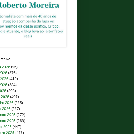
rchive
o 2026
(96)
 2026
(375)
 2026
(419)
2026
(384)
2026
(398)
 2026
(497)
iro 2026
(385)
ro 2026
(387)
bro 2025
(372)
bro 2025
(368)
ro 2025
(447)
bro 2025
(476)