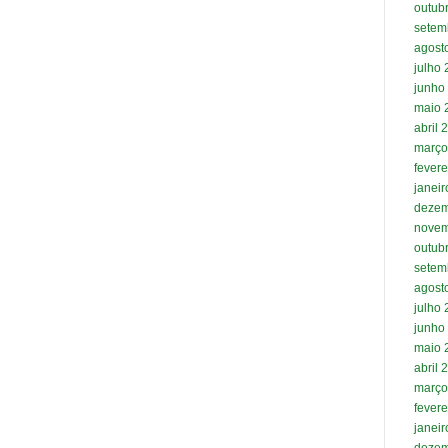
outub
setem
agost
julho
junho
maio 
abril 
março
fevere
janei
dezem
novem
outub
setem
agost
julho
junho
maio 
abril 
março
fevere
janei
dezem