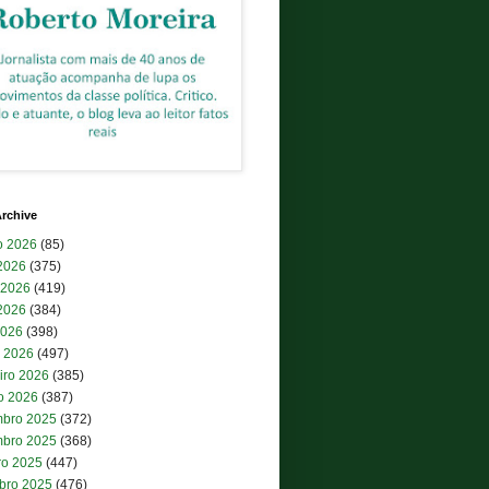
rchive
o 2026
(85)
 2026
(375)
 2026
(419)
2026
(384)
2026
(398)
 2026
(497)
iro 2026
(385)
ro 2026
(387)
bro 2025
(372)
bro 2025
(368)
ro 2025
(447)
bro 2025
(476)