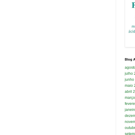
Blog A
agost
julho
junho
maio 
abril 
março
fevere
janei
dezem
novem
outub
setem