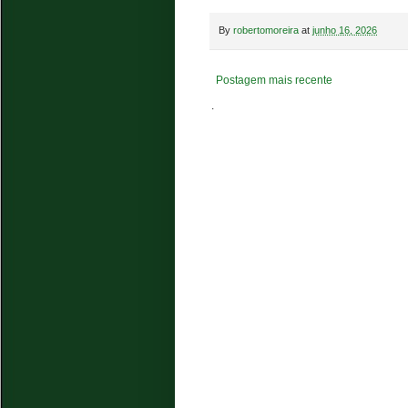
By
robertomoreira
at
junho 16, 2026
Postagem mais recente
.