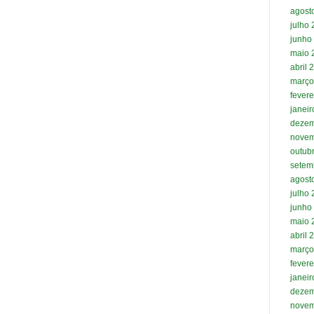
agost
julho
junho
maio 
abril 
março
fevere
janei
dezem
novem
outub
setem
agost
julho
junho
maio 
abril 
março
fevere
janei
dezem
novem