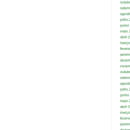
outub
setem
agost
julho
junho
maio 
abril 
março
fevere
janei
dezem
novem
outub
setem
agost
julho
junho
maio 
abril 
março
fevere
janei
dezem