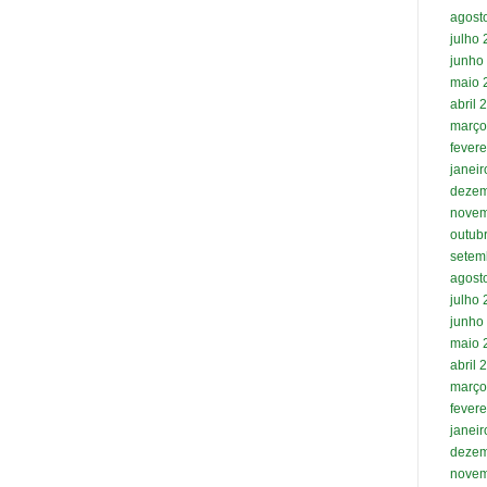
agost
julho
junho
maio 
abril 
março
fevere
janei
dezem
novem
outub
setem
agost
julho
junho
maio 
abril 
março
fevere
janei
dezem
novem