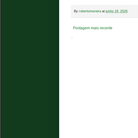
By
robertomoreira
at
junho 18, 2026
Postagem mais recente
.