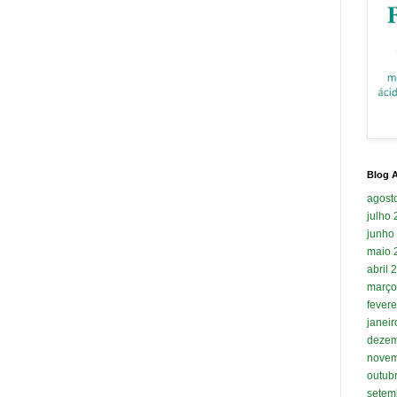
Blog A
agost
julho
junho
maio 
abril 
março
fevere
janei
dezem
novem
outub
setem