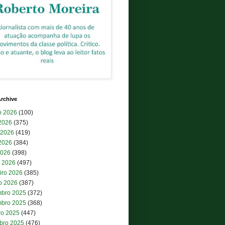
rchive
o 2026
(100)
 2026
(375)
 2026
(419)
2026
(384)
2026
(398)
 2026
(497)
iro 2026
(385)
ro 2026
(387)
bro 2025
(372)
bro 2025
(368)
ro 2025
(447)
bro 2025
(476)