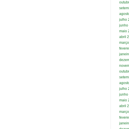
outub
setem
agost
julho
junho
maio 
abril 
março
fevere
janei
dezem
novem
outub
setem
agost
julho
junho
maio 
abril 
março
fevere
janei
dezem