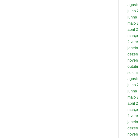
agost
julho
junho
maio 
abril 
março
fevere
janei
dezem
novem
outub
setem
agost
julho
junho
maio 
abril 
março
fevere
janei
dezem
novem