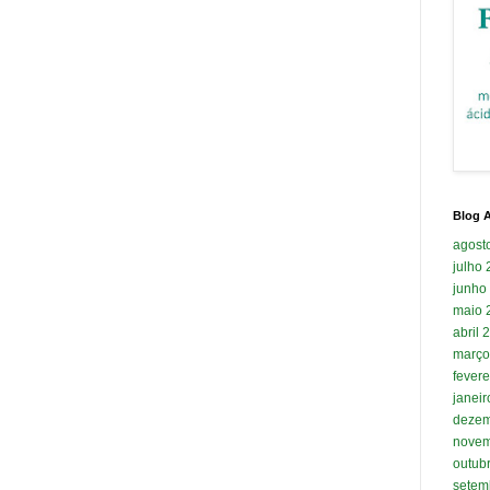
Blog A
agost
julho
junho
maio 
abril 
março
fevere
janei
dezem
novem
outub
setem