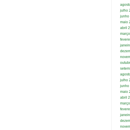
agost
julho
junho
maio 
abril 
março
fevere
janei
dezem
novem
outub
setem
agost
julho
junho
maio 
abril 
março
fevere
janei
dezem
novem