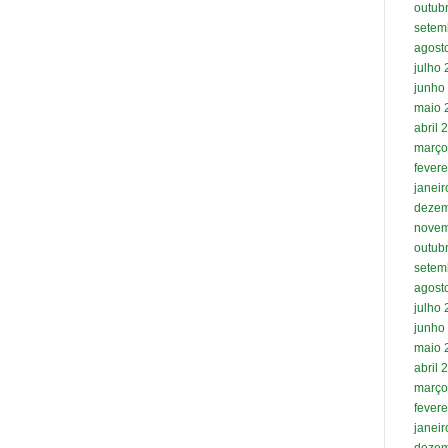
outub
setem
agost
julho
junho
maio 
abril 
março
fevere
janei
dezem
novem
outub
setem
agost
julho
junho
maio 
abril 
março
fevere
janei
dezem