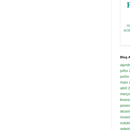
Blog A
agost
julho
junho
maio 
abril 
março
fevere
janei
dezem
novem
outub
setem