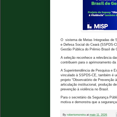
O sistema de Metas Integradas de S
e Defesa Social do Ceará (SSPDS-CE)
Gestão Pública do Prêmio Brasil de 
A seleção reconhece a relevância das
contribuem para o aprimoramento da 
A Superintendência de Pesquisa e Es
vinculado à SSPDS-CE, também é uma
projeto “Observatório de Prevenção à
articulação institucional, produção d
prevenção à violência no Brasil.
Para o secretário da Segurança Públ
motiva e demonstra que a segurança
By
robertomoreira
at
maio 11, 2026