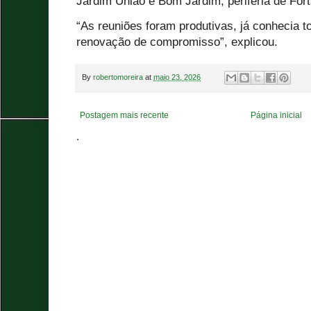
Jardim União e Bom Jardim, periferia de For
“As reuniões foram produtivas, já conhecia 
renovação de compromisso”, explicou.
By
robertomoreira
at
maio 23, 2026
Postagem mais recente
Página inicial
.