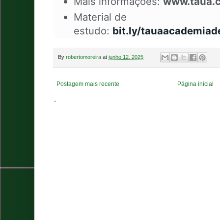
Mais informações:
www.taua.c
Material de
estudo:
bit.ly/tauaacademiad
By
robertomoreira
at
junho 12, 2025
Postagem mais recente
Página inicial
.