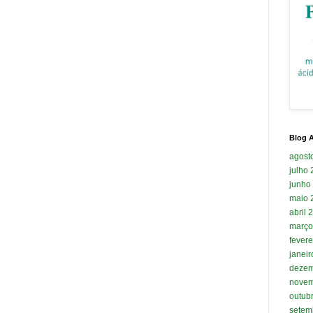
Blog A
agost
julho
junho
maio 
abril 
março
fevere
janei
dezem
novem
outub
setem