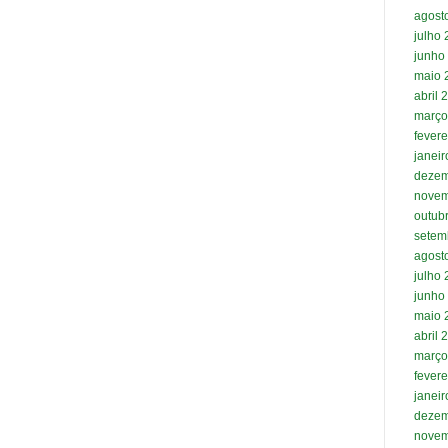
agost
julho
junho
maio 
abril 
março
fevere
janei
dezem
novem
outub
setem
agost
julho
junho
maio 
abril 
março
fevere
janei
dezem
novem