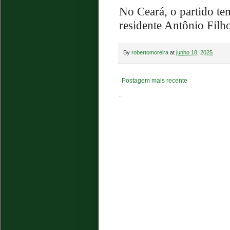
No Ceará, o partido tem
residente Antônio Filho
By
robertomoreira
at
junho 18, 2025
Postagem mais recente
.