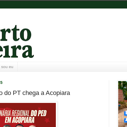
 sou eu
25
 do PT chega a Acopiara