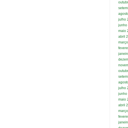
outub
setem
agost
julho
junho
maio 
abril 
março
fevere
janei
dezem
novem
outub
setem
agost
julho
junho
maio 
abril 
março
fevere
janei
dezem