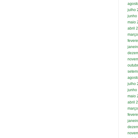
agost
julho
junho
maio 
abril 
março
fevere
janei
dezem
novem
outub
setem
agost
julho
junho
maio 
abril 
março
fevere
janei
dezem
novem