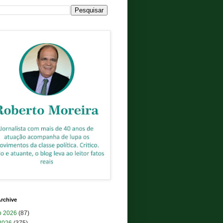
rchive
o 2026
(87)
 2026
(375)