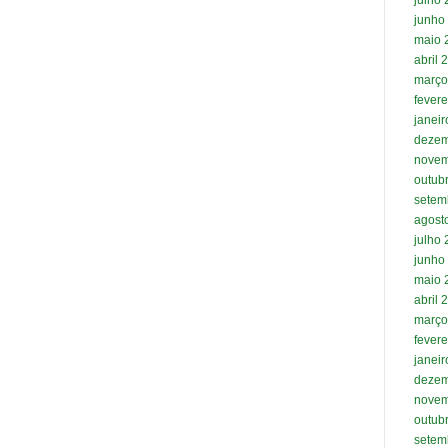
junho
maio 
abril 
março
fevere
janei
dezem
novem
outub
setem
agost
julho
junho
maio 
abril 
março
fevere
janei
dezem
novem
outub
setem