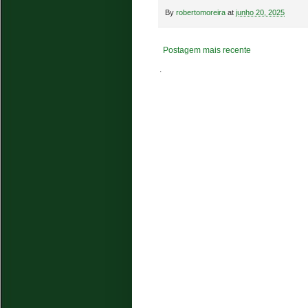
By
robertomoreira
at
junho 20, 2025
Postagem mais recente
.