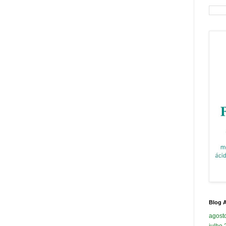
Blog A
agost
julho