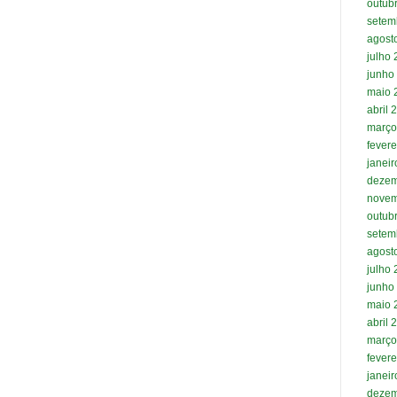
outub
setem
agost
julho
junho
maio 
abril 
março
fevere
janei
dezem
novem
outub
setem
agost
julho
junho
maio 
abril 
março
fevere
janei
dezem