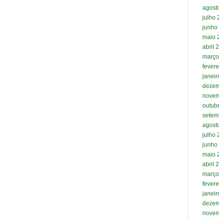
agost
julho
junho
maio 
abril 
março
fevere
janei
dezem
novem
outub
setem
agost
julho
junho
maio 
abril 
março
fevere
janei
dezem
novem