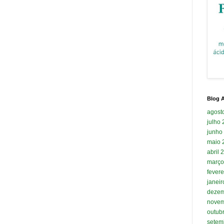
Blog A
agost
julho
junho
maio 
abril 
março
fevere
janei
dezem
novem
outub
setem