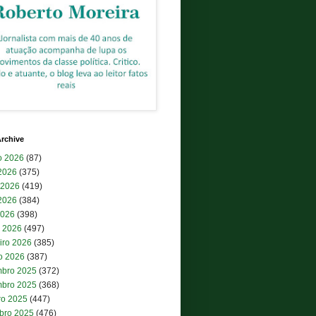
rchive
o 2026
(87)
 2026
(375)
 2026
(419)
2026
(384)
2026
(398)
 2026
(497)
iro 2026
(385)
ro 2026
(387)
bro 2025
(372)
bro 2025
(368)
ro 2025
(447)
bro 2025
(476)