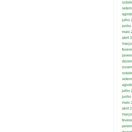
outub
setem
agost
julho
junho
maio 
abril 
março
fevere
janei
dezem
novem
outub
setem
agost
julho
junho
maio 
abril 
março
fevere
janei
dezem