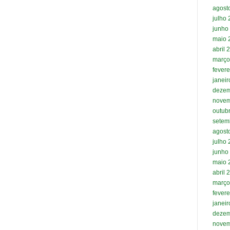
agost
julho
junho
maio 
abril 
março
fevere
janei
dezem
novem
outub
setem
agost
julho
junho
maio 
abril 
março
fevere
janei
dezem
novem