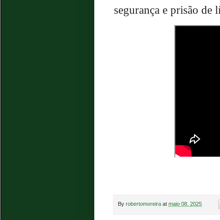
segurança e prisão de l
By
robertomoreira
at
maio 08, 2025