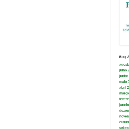
Blog A
agost
julho
junho
maio 
abril 
março
fevere
janei
dezem
novem
outub
setem