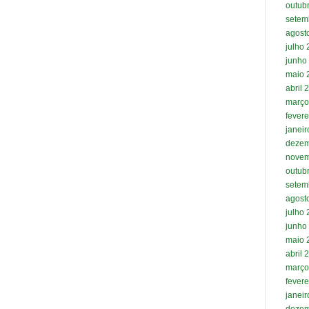
outub
setem
agost
julho
junho
maio 
abril 
março
fevere
janei
dezem
novem
outub
setem
agost
julho
junho
maio 
abril 
março
fevere
janei
dezem