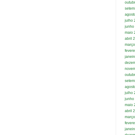
outub
setem
agost
julho
junho
maio 
abril 
março
fevere
janei
dezem
novem
outub
setem
agost
julho
junho
maio 
abril 
março
fevere
janei
dezem