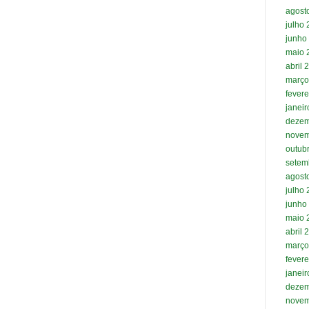
agost
julho
junho
maio 
abril 
março
fevere
janei
dezem
novem
outub
setem
agost
julho
junho
maio 
abril 
março
fevere
janei
dezem
novem