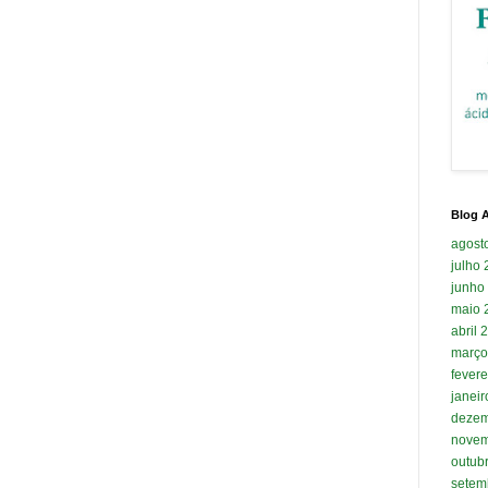
Blog A
agost
julho
junho
maio 
abril 
março
fevere
janei
dezem
novem
outub
setem