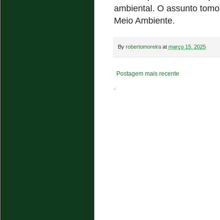
ambiental. O assunto tomo
Meio Ambiente.
By
robertomoreira
at
março 15, 2025
Postagem mais recente
.