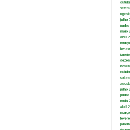
outub
setem
agost
julho
junho
maio 
abril 
março
fevere
janei
dezem
novem
outub
setem
agost
julho
junho
maio 
abril 
março
fevere
janei
dezem