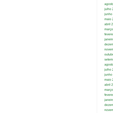
agost
julho
junho
maio 
abril 
março
fevere
janei
dezem
novem
outub
setem
agost
julho
junho
maio 
abril 
março
fevere
janei
dezem
novem