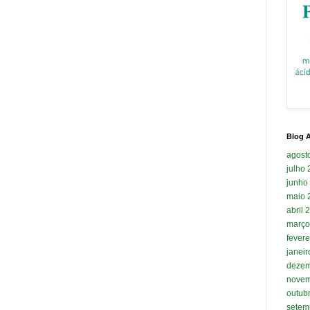
Blog A
agost
julho
junho
maio 
abril 
março
fevere
janei
dezem
novem
outub
setem