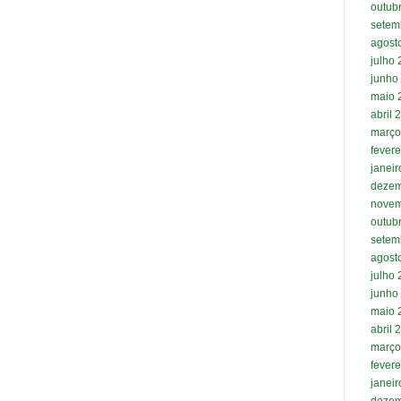
outub
setem
agost
julho
junho
maio 
abril 
março
fevere
janei
dezem
novem
outub
setem
agost
julho
junho
maio 
abril 
março
fevere
janei
dezem