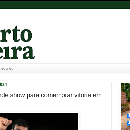
 sou eu
2024
de show para comemorar vitória em