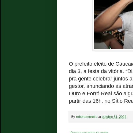
O prefeito eleito de Cauca
dia 3, a festa da vitória.
pra gente celebrar juntos a
gestor, anunciando as atra
Ouro e Forró Real são al
partir das 16h, no Sítio Rea
By
robertomoreira
at
outubro 31, 2024
Postagem mais recente