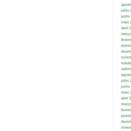
agost
julho
junho
maio 
abril 
março
fevere
janei
dezem
novem
outub
setem
agost
julho
junho
maio 
abril 
março
fevere
janei
dezem
novem