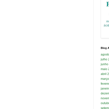
Blog A
agost
julho
junho
maio 
abril 
março
fevere
janei
dezem
novem
outub
setem