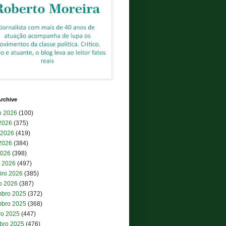
rchive
o 2026
(100)
 2026
(375)
 2026
(419)
2026
(384)
2026
(398)
 2026
(497)
iro 2026
(385)
ro 2026
(387)
bro 2025
(372)
bro 2025
(368)
ro 2025
(447)
bro 2025
(476)