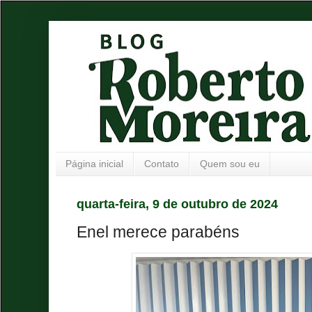
Página inicial
Contato
Quem sou eu
quarta-feira, 9 de outubro de 2024
Enel merece parabéns