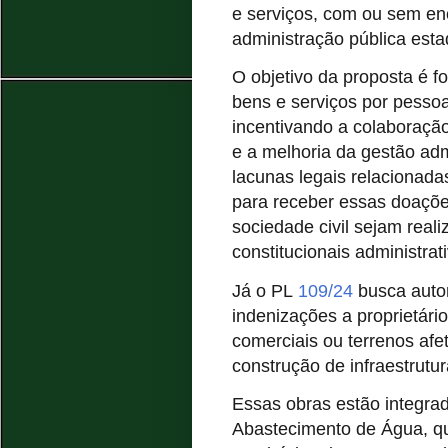
e serviços, com ou sem en
administração pública estad
O objetivo da proposta é 
bens e serviços por pessoas
incentivando a colaboração
e a melhoria da gestão ad
lacunas legais relacionad
para receber essas doaçõe
sociedade civil sejam real
constitucionais administrat
Já o PL
109/24
busca autor
indenizações a proprietário
comerciais ou terrenos afe
construção de infraestrut
Essas obras estão integra
Abastecimento de Água, que