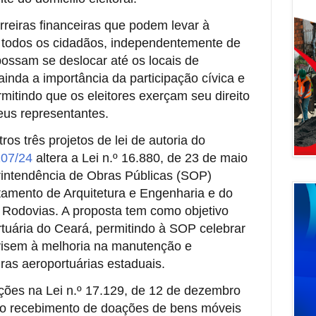
arreiras financeiras que podem levar à
 todos os cidadãos, independentemente de
ossam se deslocar até os locais de
ainda a importância da participação cívica e
rmitindo que os eleitores exerçam seu direito
eus representantes.
os três projetos de lei de autoria do
107/24
altera a Lei n.º 16.880, de 23 de maio
rintendência de Obras Públicas (SOP)
tamento de Arquitetura e Engenharia e do
Rodovias. A proposta tem como objetivo
tuária do Ceará, permitindo à SOP celebrar
 visem à melhoria na manutenção e
uras aeroportuárias estaduais.
ações na Lei n.º 17.129, de 12 de dezembro
 o recebimento de doações de bens móveis