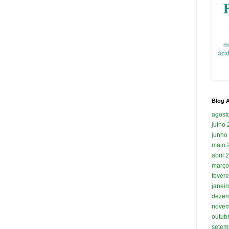
Blog A
agost
julho
junho
maio 
abril 
março
fevere
janei
dezem
novem
outub
setem