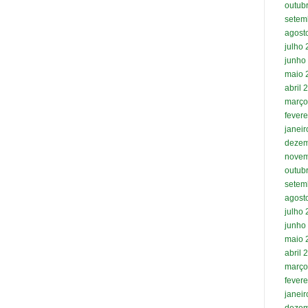
outub
setem
agost
julho
junho
maio 
abril 
março
fevere
janei
dezem
novem
outub
setem
agost
julho
junho
maio 
abril 
março
fevere
janei
dezem