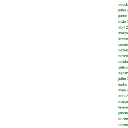
agost
julho
junho
maio 
abril 
março
fevere
janei
dezem
novem
outub
setem
agost
julho
junho
maio 
abril 
março
fevere
janei
dezem
novem