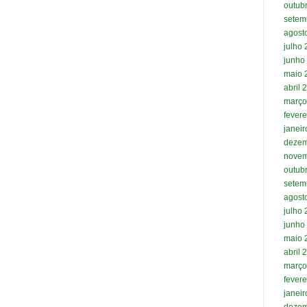
outub
setem
agost
julho
junho
maio 
abril 
março
fevere
janei
dezem
novem
outub
setem
agost
julho
junho
maio 
abril 
março
fevere
janei
dezem