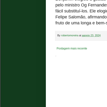
pelo ministro Og Fernande
fácil substituí-los. Ele el
Felipe Salomão, afirmando 
fruto de uma longa e bem-s
By
robertomoreira
at
agosto 23, 2024
Postagem mais recente
.