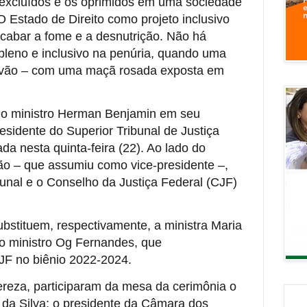
s excluídos e os oprimidos em uma sociedade
O Estado de Direito como projeto inclusivo
acabar a fome e a desnutrição. Não há
 pleno e inclusivo na penúria, quando uma
 vão – com uma maçã rosada exposta em
elo ministro Herman Benjamin em seu
sidente do Superior Tribunal de Justiça
da nesta quinta-feira (22). Ao lado do
mão – que assumiu como vice-presidente –,
unal e o Conselho da Justiça Federal (CJF)
ubstituem, respectivamente, a ministra Maria
o ministro Og Fernandes, que
CJF no biênio 2022-2024.
ereza, participaram da mesa da cerimônia o
a da Silva; o presidente da Câmara dos