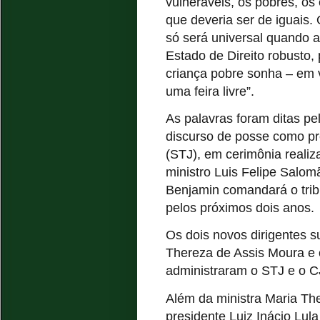
vulneráveis, os pobres, o
que deveria ser de iguais. 
só será universal quando 
Estado de Direito robusto,
criança pobre sonha – em
uma feira livre”.
As palavras foram ditas p
discurso de posse como pre
(STJ), em cerimônia realiza
ministro Luis Felipe Salo
Benjamin comandará o trib
pelos próximos dois anos.​​​​​​​​​
Os dois novos dirigentes s
Thereza de Assis Moura e 
administraram o STJ e o 
Além da ministra Maria Th
presidente Luiz Inácio Lul