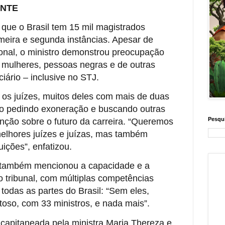
ENTE
ue o Brasil tem 15 mil magistrados
imeira e segunda instâncias. Apesar de
ional, o ministro demonstrou preocupação
mulheres, pessoas negras e de outras
ciário – inclusive no STJ.
os juízes, muitos deles com mais de duas
ão pedindo exoneração e buscando outras
Pesqui
enção sobre o futuro da carreira. “Queremos
melhores juízes e juízas, mas também
uições”, enfatizou.
 também mencionou a capacidade e a
do tribunal, com múltiplas competências
 todas as partes do Brasil: “Sem eles,
toso, com 33 ministros, e nada mais”.
 capitaneada pela ministra Maria Thereza e