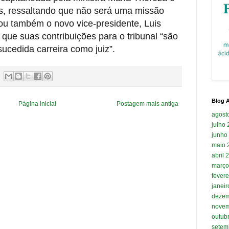
s, ressaltando que não será uma missão
ogiou também o novo vice-presidente, Luis
que suas contribuições para o tribunal “são
ucedida carreira como juiz”.
Blog A
Página inicial
Postagem mais antiga
agost
julho
junho
maio 
abril 
março
fevere
janei
dezem
novem
outub
setem