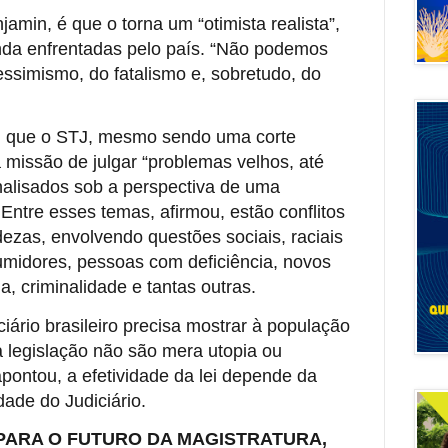
amin, é que o torna um “otimista realista”,
inda enfrentadas pelo país. “Não podemos
ssimismo, do fatalismo e, sobretudo, do
u que o STJ, mesmo sendo uma corte
missão de julgar “problemas velhos, até
nalisados sob a perspectiva de uma
 Entre esses temas, afirmou, estão conflitos
ezas, envolvendo questões sociais, raciais
umidores, pessoas com deficiência, novos
ia, criminalidade e tantas outras.
iário brasileiro precisa mostrar à população
na legislação não são mera utopia ou
apontou, a efetividade da lei depende da
dade do Judiciário.
PARA O FUTURO DA MAGISTRATURA,