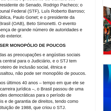
 presidente do Senado, Rodrigo Pacheco; o
bunal Federal (STF), Luís Roberto Barroso;
blica, Paulo Gonet; e o presidente da
asil (OAB), Beto Simonetti. O evento
ença de grande número de autoridades e
do exterior.
 SER MONOPÓLIO DE POUCOS
as as preocupações e angústias sociais
 central para o Judiciário, e o STJ tem
teiro de inclusão social, étnica e
ressaltou, não pode ser monopólio de poucos.
 nos últimos 40 anos – tempo em que ele se
arreira jurídica –, o Brasil passou de uma
dades democráticas para o período de
is e de garantia de direitos, tendo como
tituição de 1988, que criou o STJ.