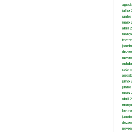
agost
julho
junho
maio 
abril 
março
fevere
janei
dezem
novem
outub
setem
agost
julho
junho
maio 
abril 
março
fevere
janei
dezem
novem