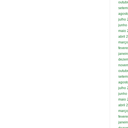
outub
setem
agost
julho
junho
maio 
abril 
março
fevere
janei
dezem
novem
outub
setem
agost
julho
junho
maio 
abril 
março
fevere
janei
dezem