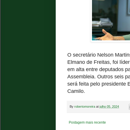
O secretário Nelson Marti
Elmano de Freitas, foi líd
em alta entre deputados p
Assembleia. Outros seis p
será feita pelo president
Camilo.
By
robertomoreira
at
julho 05, 2024
Postagem mais recente