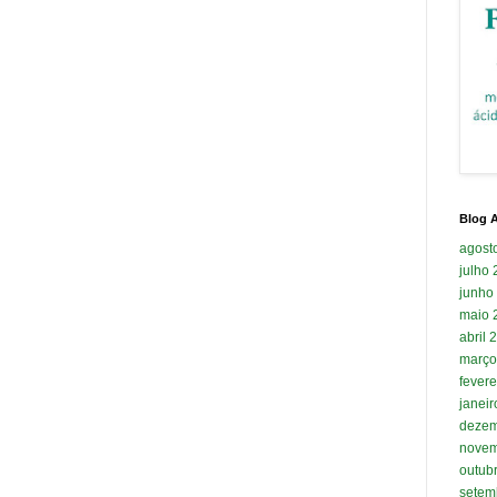
Blog A
agost
julho
junho
maio 
abril 
março
fevere
janei
dezem
novem
outub
setem