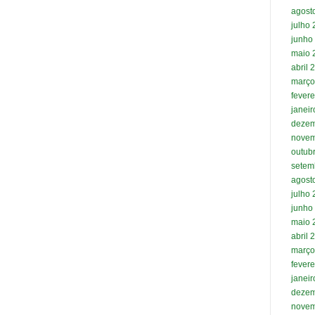
agost
julho
junho
maio 
abril 
março
fevere
janei
dezem
novem
outub
setem
agost
julho
junho
maio 
abril 
março
fevere
janei
dezem
novem