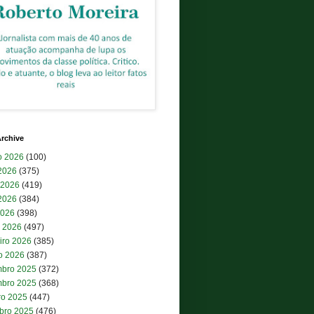
rchive
o 2026
(100)
 2026
(375)
 2026
(419)
2026
(384)
2026
(398)
 2026
(497)
iro 2026
(385)
ro 2026
(387)
bro 2025
(372)
bro 2025
(368)
ro 2025
(447)
bro 2025
(476)