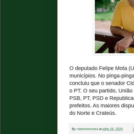
O deputado Felipe Mota (U
municípios. No pinga-pinga
concluiu que o senador Ci
o PT. O seu partido, União 
PSB, PT, PSD e Republican
prefeitos. As maiores disp
do Norte e Crateús.
By
robertomoreira
at
julho 26, 2024