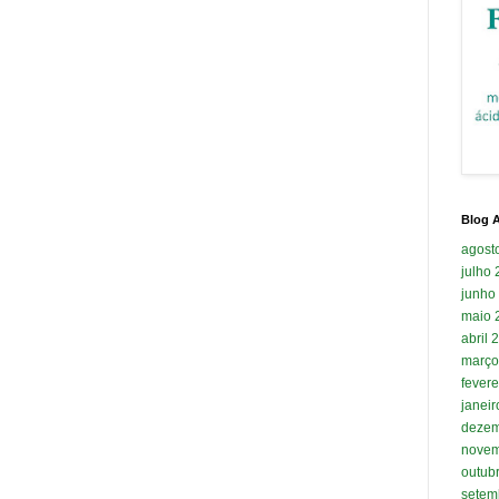
Blog A
agost
julho
junho
maio 
abril 
março
fevere
janei
dezem
novem
outub
setem