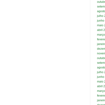
outub
setem
agost
julho
junho
maio 
abril 
março
fevere
janei
dezem
novem
outub
setem
agost
julho
junho
maio 
abril 
março
fevere
janei
dezem