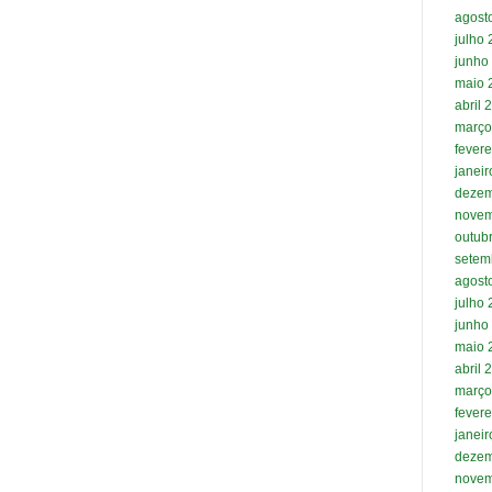
agost
julho
junho
maio 
abril 
março
fevere
janei
dezem
novem
outub
setem
agost
julho
junho
maio 
abril 
março
fevere
janei
dezem
novem