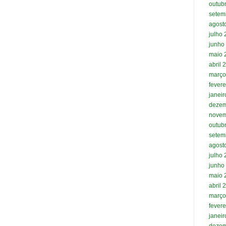
outub
setem
agost
julho
junho
maio 
abril 
março
fevere
janei
dezem
novem
outub
setem
agost
julho
junho
maio 
abril 
março
fevere
janei
dezem