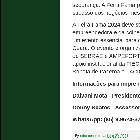
segurança. A Feira Fama p
sucesso dos negócios mes
A Feira Fama 2024 deve se
empreendedora e da colhei
um evento essencial para 
Ceará. O evento é organi
do SEBRAE e AMPEFORT, p
apoio institucional da FIE
Sonata de Iracema e FACIC.
Informações para imprens
Dalvani Mota - President
Donny Soares - Assesso
WhatsApp: (85) 9.9624-3
By
robertomoreira
at
julho 20, 2024