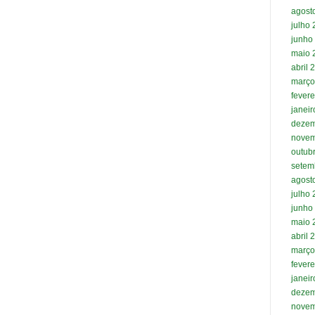
agost
julho
junho
maio 
abril 
março
fevere
janei
dezem
novem
outub
setem
agost
julho
junho
maio 
abril 
março
fevere
janei
dezem
novem