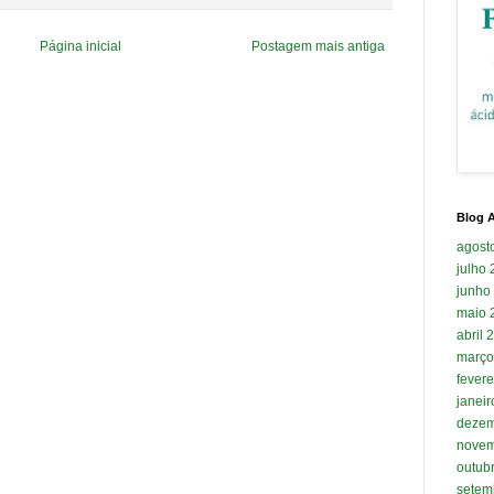
Página inicial
Postagem mais antiga
Blog A
agost
julho
junho
maio 
abril 
março
fevere
janei
dezem
novem
outub
setem