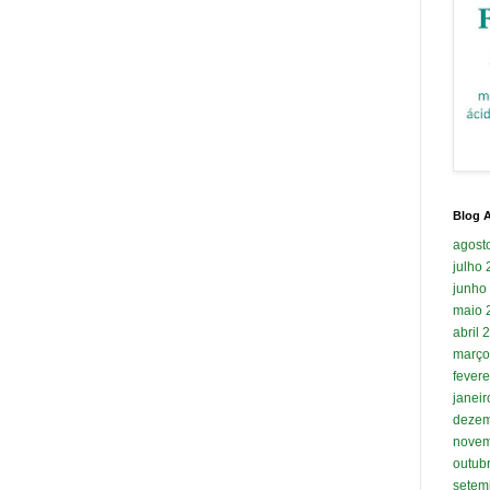
Blog A
agost
julho
junho
maio 
abril 
março
fevere
janei
dezem
novem
outub
setem