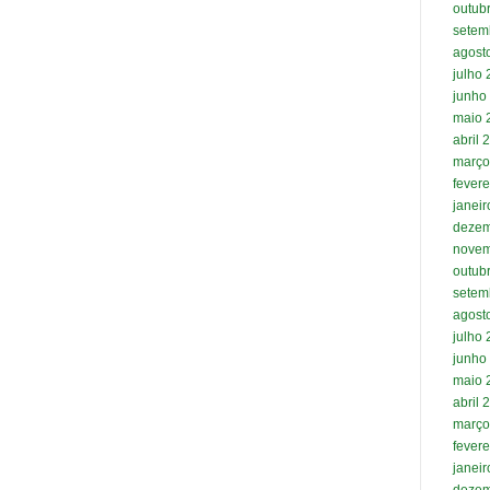
outub
setem
agost
julho
junho
maio 
abril 
março
fevere
janei
dezem
novem
outub
setem
agost
julho
junho
maio 
abril 
março
fevere
janei
dezem