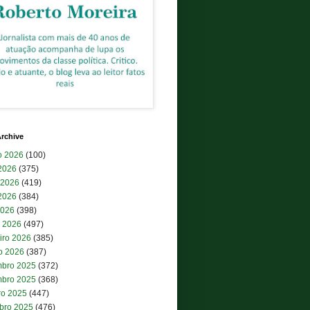
rchive
o 2026
(100)
 2026
(375)
 2026
(419)
2026
(384)
2026
(398)
 2026
(497)
iro 2026
(385)
ro 2026
(387)
bro 2025
(372)
bro 2025
(368)
ro 2025
(447)
bro 2025
(476)