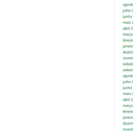
agost
julho
junho
maio 
abril 
março
fevere
janei
dezem
novem
outub
setem
agost
julho
junho
maio 
abril 
março
fevere
janei
dezem
novem