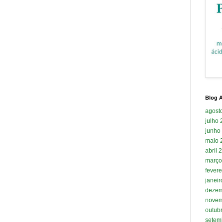
Blog A
agost
julho
junho
maio 
abril 
março
fevere
janei
dezem
novem
outub
setem