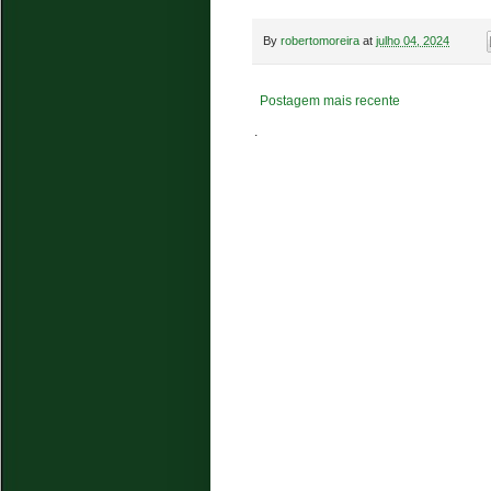
By
robertomoreira
at
julho 04, 2024
Postagem mais recente
.