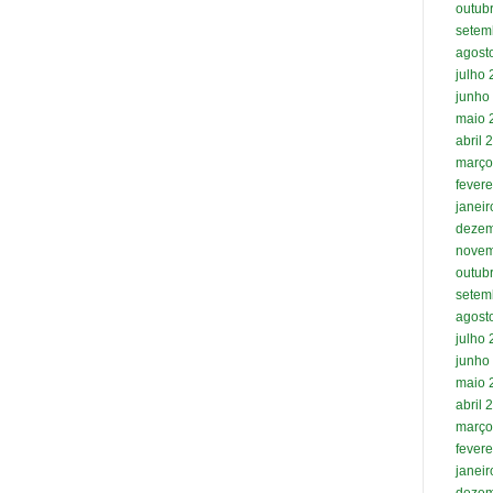
outub
setem
agost
julho
junho
maio 
abril 
março
fevere
janei
dezem
novem
outub
setem
agost
julho
junho
maio 
abril 
março
fevere
janei
dezem