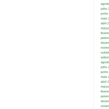
agost
julho
junho
maio 
abril 
março
fevere
janei
dezem
novem
outub
setem
agost
julho
junho
maio 
abril 
março
fevere
janei
dezem
novem