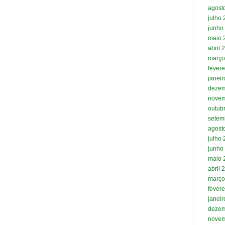
agost
julho
junho
maio 
abril 
março
fevere
janei
dezem
novem
outub
setem
agost
julho
junho
maio 
abril 
março
fevere
janei
dezem
novem