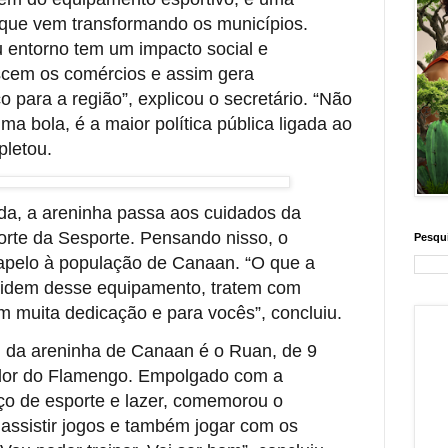
a que vem transformando os municípios.
u entorno tem um impacto social e
scem os comércios e assim gera
para a região”, explicou o secretário. “Não
ma bola, é a maior política pública ligada ao
pletou.
da, a areninha passa aos cuidados da
orte da Sesporte. Pensando nisso, o
Pesqui
 apelo à população de Canaan. “O que a
uidem desse equipamento, tratem com
om muita dedicação e para vocês”, concluiu.
 da areninha de Canaan é o Ruan, de 9
cedor do Flamengo. Empolgado com a
o de esporte e lazer, comemorou o
assistir jogos e também jogar com os