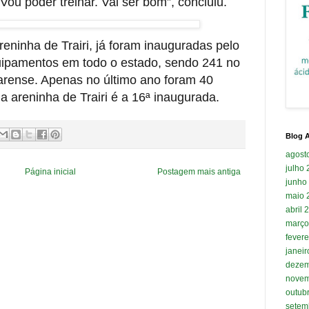
ou poder treinar. Vai ser bom”, concluiu.
ninha de Trairi, já foram inauguradas pelo
ipamentos em todo o estado, sendo 241 no
cearense. Apenas no último ano foram 40
a areninha de Trairi é a 16ª inaugurada.
Blog A
agost
julho
Página inicial
Postagem mais antiga
junho
maio 
abril 
março
fevere
janei
dezem
novem
outub
setem