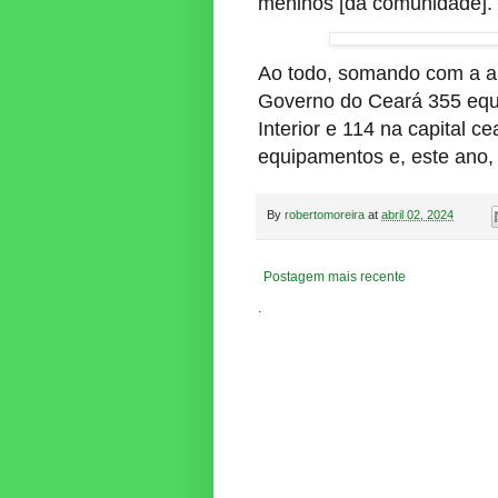
meninos [da comunidade]. V
Ao todo, somando com a are
Governo do Ceará 355 equ
Interior e 114 na capital 
equipamentos e, este ano, 
By
robertomoreira
at
abril 02, 2024
Postagem mais recente
.