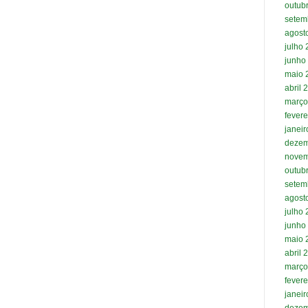
outub
setem
agost
julho
junho
maio 
abril 
março
fevere
janei
dezem
novem
outub
setem
agost
julho
junho
maio 
abril 
março
fevere
janei
dezem