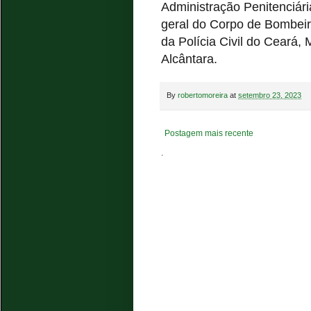
Administração Penitenciár
geral do Corpo de Bombeiro
da Polícia Civil do Ceará, 
Alcântara.
By
robertomoreira
at
setembro 23, 2023
Postagem mais recente
.