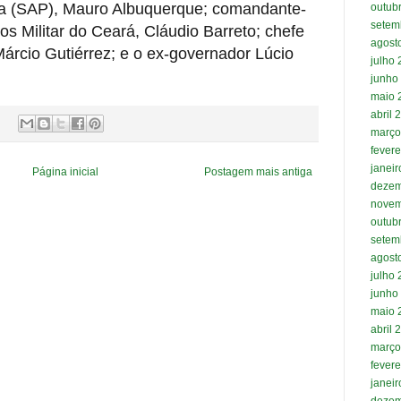
ia (SAP), Mauro Albuquerque; comandante-
outub
setem
s Militar do Ceará, Cláudio Barreto; chefe
agost
Márcio Gutiérrez; e o ex-governador Lúcio
julho
junho
maio 
abril 
março
fevere
janei
Página inicial
Postagem mais antiga
dezem
novem
outub
setem
agost
julho
junho
maio 
abril 
março
fevere
janei
dezem