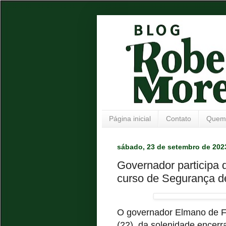
Página inicial
Contato
Quem
sábado, 23 de setembro de 202
Governador participa 
curso de Segurança d
O governador Elmano de Fre
(22), da solenidade encer