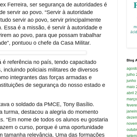
ex Ferreira, ser segurança de autoridades é
 servir ao povo. “Servir à autoridade
udo servir ao povo, servir principalmente
 Essa é a missão, é servir à autoridade e
virem ao povo, para que possam trabalhar
ade”, pontuou o chefe da Casa Militar.
Blog A
 é referência no país, tendo capacitado
agost
 incluindo policiais militares de diversos
julho
como integrantes das forças armadas e
junho
nstituições de segurança do nosso estado e
maio 
abril 
março
tava o soldado da PMCE, Tony Basílio.
fevere
da turma, destacou a alegria do momento
janei
dezem
s. “Em nome de todos os alunos eu gostaria
novem
fazem o curso, porque é uma oportunidade
outub
com tamanha relevância. Uma das formações
setem