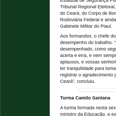
Estadual de Segurança Públ
Tribunal Regional Eleitoral,
do Ceará, do Corpo de Bomb
Rodoviária Federal e ainda
Gabinete Militar do Piauí.
Aos formandos, o chefe do
desempenho do trabalho. “É
desempenhado, como segur
acerta e erra, e nem semp
aplausos, e vossas senhori
ter tranquilidade para tom
registrar o agradecimento
Ceará”, concluiu.
Turma Camilo Santana
A turma formada nesta sex
ministro da Educação, e e