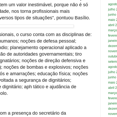
tem um valor inestimável, porque não é só
agost
julho
dade, nos torna profissionais mais
junho
versos tipos de situações”, pontuou Basílio.
maio 
abril 
março
ionais, o curso conta com as disciplinas de:
fevere
s humanos; noções de defesa pessoal;
janei
dezem
dio; planejamento operacional aplicado a
novem
ão de autoridades governamentais; tiro
outub
gnatários; noções de direção defensiva e
setem
d); noções de bombas e explosivos; noções
agost
julho
nós e amarrações; educação física; noções
junho
 voltada a segurança de dignitários;
maio 
dignitário; aph tático e ajudância de
abril 
olo.
março
fevere
janei
dezem
om a presença do secretário da
novem