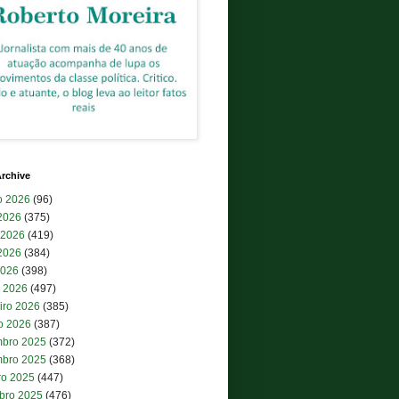
rchive
o 2026
(96)
 2026
(375)
 2026
(419)
2026
(384)
2026
(398)
 2026
(497)
iro 2026
(385)
ro 2026
(387)
bro 2025
(372)
bro 2025
(368)
ro 2025
(447)
bro 2025
(476)