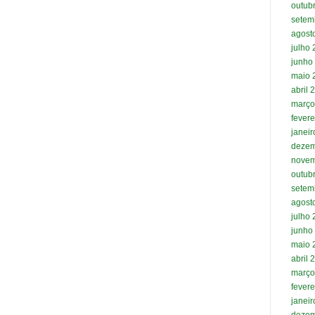
outub
setem
agost
julho
junho
maio 
abril 
março
fevere
janei
dezem
novem
outub
setem
agost
julho
junho
maio 
abril 
março
fevere
janei
dezem