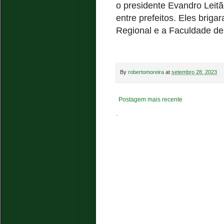
o presidente Evandro Leitã
entre prefeitos. Eles briga
Regional e a Faculdade de
By
robertomoreira
at
setembro 28, 2023
Postagem mais recente
.