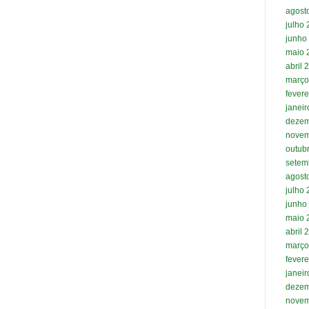
agost
julho
junho
maio 
abril 
março
fevere
janei
dezem
novem
outub
setem
agost
julho
junho
maio 
abril 
março
fevere
janei
dezem
novem