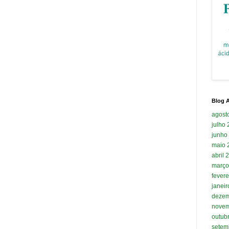
Blog A
agost
julho
junho
maio 
abril 
março
fevere
janei
dezem
novem
outub
setem