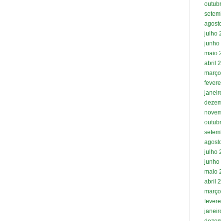
outub
setem
agost
julho
junho
maio 
abril 
março
fevere
janei
dezem
novem
outub
setem
agost
julho
junho
maio 
abril 
março
fevere
janei
dezem