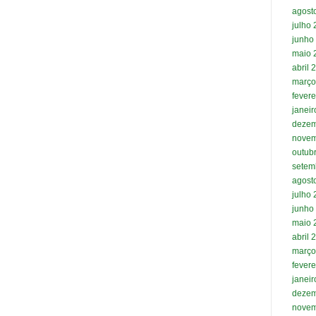
agost
julho
junho
maio 
abril 
março
fevere
janei
dezem
novem
outub
setem
agost
julho
junho
maio 
abril 
março
fevere
janei
dezem
novem