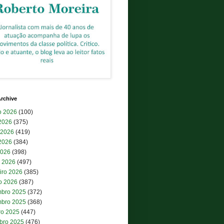
rchive
o 2026
(100)
 2026
(375)
 2026
(419)
2026
(384)
2026
(398)
 2026
(497)
iro 2026
(385)
ro 2026
(387)
bro 2025
(372)
bro 2025
(368)
ro 2025
(447)
bro 2025
(476)