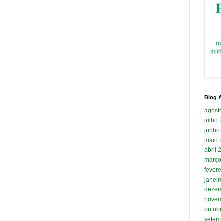
Blog A
agost
julho
junho
maio 
abril 
março
fevere
janei
dezem
novem
outub
setem