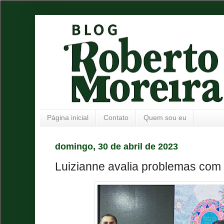
Página inicial
Contato
Quem sou eu
domingo, 30 de abril de 2023
Luizianne avalia problemas co