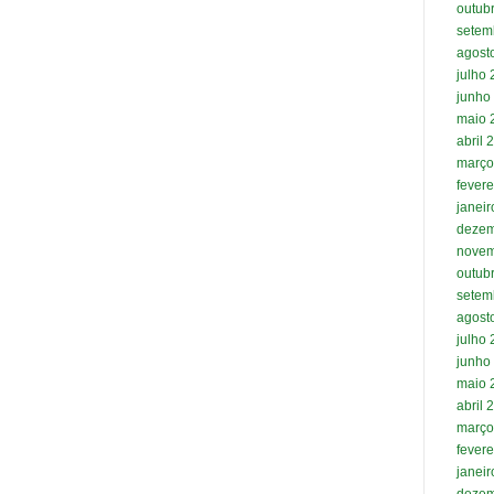
outub
setem
agost
julho
junho
maio 
abril 
março
fevere
janei
dezem
novem
outub
setem
agost
julho
junho
maio 
abril 
março
fevere
janei
dezem