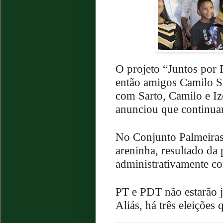
O projeto “Juntos por F
então amigos Camilo S
com Sarto, Camilo e I
anunciou que continua
No Conjunto Palmeiras
areninha, resultado da p
administrativamente co
PT e PDT não estarão 
Aliás, há três eleições