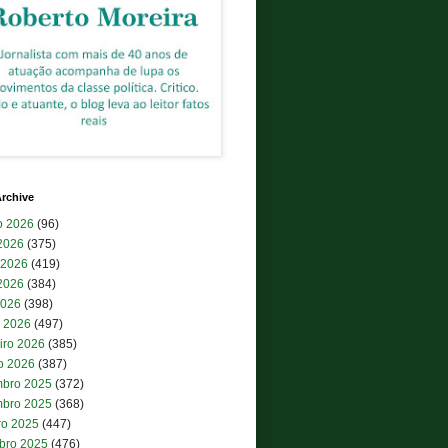
rchive
o 2026
(96)
 2026
(375)
 2026
(419)
2026
(384)
2026
(398)
 2026
(497)
iro 2026
(385)
ro 2026
(387)
bro 2025
(372)
bro 2025
(368)
ro 2025
(447)
bro 2025
(476)