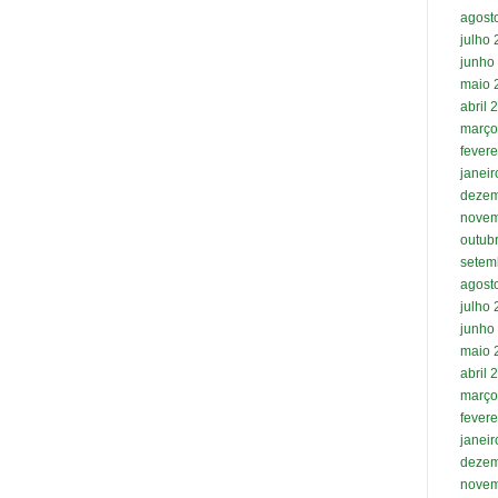
agost
julho
junho
maio 
abril 
março
fevere
janei
dezem
novem
outub
setem
agost
julho
junho
maio 
abril 
março
fevere
janei
dezem
novem