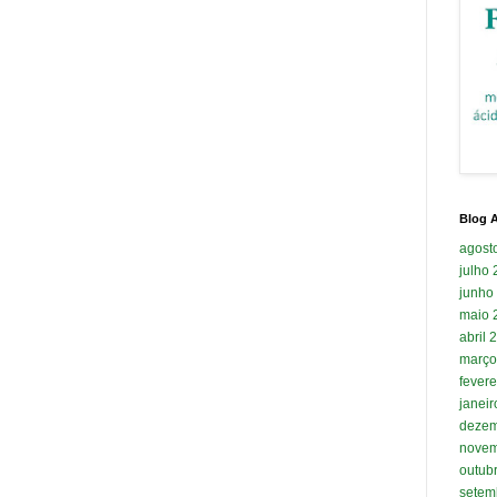
Blog A
agost
julho
junho
maio 
abril 
março
fevere
janei
dezem
novem
outub
setem