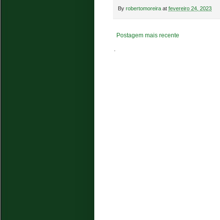
By
robertomoreira
at
fevereiro 24, 2023
Postagem mais recente
.