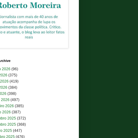
rchive
o 2026
(96)
 2026
(375)
 2026
(419)
2026
(384)
2026
(398)
 2026
(497)
iro 2026
(385)
ro 2026
(387)
bro 2025
(372)
bro 2025
(368)
ro 2025
(447)
bro 2025
(476)