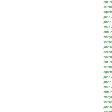
outub
setem
agost
julho
junho
maio 
abril 
março
fevere
janei
dezem
novem
outub
setem
agost
julho
junho
maio 
abril 
março
fevere
janei
dezem