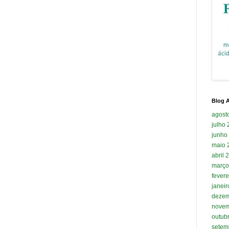
Blog A
agost
julho
junho
maio 
abril 
março
fevere
janei
dezem
novem
outub
setem