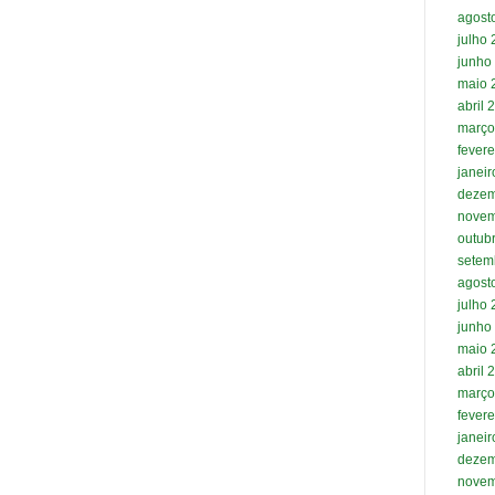
agost
julho
junho
maio 
abril 
março
fevere
janei
dezem
novem
outub
setem
agost
julho
junho
maio 
abril 
março
fevere
janei
dezem
novem