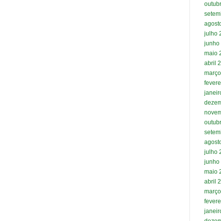
outub
setem
agost
julho
junho
maio 
abril 
março
fevere
janei
dezem
novem
outub
setem
agost
julho
junho
maio 
abril 
março
fevere
janei
dezem