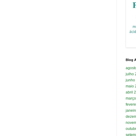
Blog A
agost
julho
junho
maio 
abril 
março
fevere
janei
dezem
novem
outub
setem