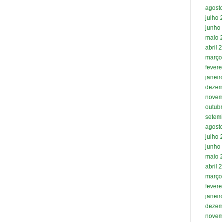
agost
julho
junho
maio 
abril 
março
fevere
janei
dezem
novem
outub
setem
agost
julho
junho
maio 
abril 
março
fevere
janei
dezem
novem