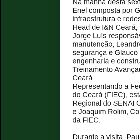
Na manhã desta sext
Enel composta por G
infraestrutura e rede
Head de I&N Ceará, 
Jorge Luís responsáv
manutenção, Leandro
segurança e Glauco V
engenharia e constru
Treinamento Avança
Ceará.
Representando a Fed
do Ceará (FIEC), est
Regional do SENAI C
e Joaquim Rolim, Co
da FIEC.
Durante a visita, Pa