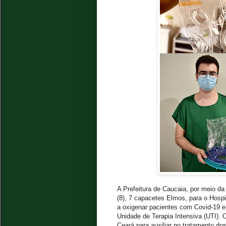
A Prefeitura de Caucaia, por meio da
(8), 7 capacetes Elmos, para o Hosp
a oxigenar pacientes com Covid-19 e
Unidade de Terapia Intensiva (UTI).
Ceará para auxiliar no tratamento do