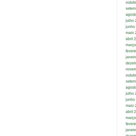
outub
setem
agost
julho
junho
maio 
abril 
março
fevere
janei
dezem
novem
outub
setem
agost
julho
junho
maio 
abril 
março
fevere
janei
dezem