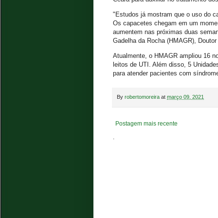
"Estudos já mostram que o uso do c
Os capacetes chegam em um momento
aumentem nas próximas duas semanas"
Gadelha da Rocha (HMAGR), Doutor Í
Atualmente, o HMAGR ampliou 16 nov
leitos de UTI. Além disso, 5 Unidad
para atender pacientes com síndrome 
By
robertomoreira
at
março 09, 2021
Postagem mais recente
.