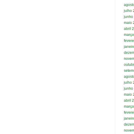
agost
julho
junho
maio 
abril 
março
fevere
janei
dezem
novem
outub
setem
agost
julho
junho
maio 
abril 
março
fevere
janei
dezem
novem