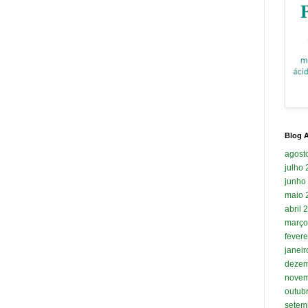
Blog A
agost
julho
junho
maio 
abril 
março
fevere
janei
dezem
novem
outub
setem