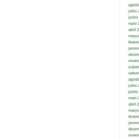
agost
julho
junho
maio 
abril 
março
fevere
janei
dezem
novem
outub
setem
agost
julho
junho
maio 
abril 
março
fevere
janei
dezem
novem