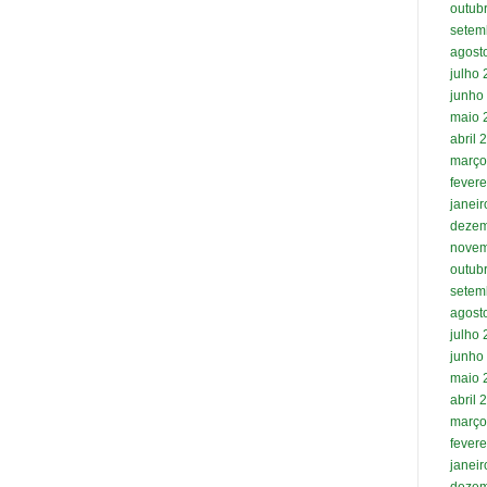
outub
setem
agost
julho
junho
maio 
abril 
março
fevere
janei
dezem
novem
outub
setem
agost
julho
junho
maio 
abril 
março
fevere
janei
dezem