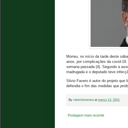
Morreu, no início da tarde deste sáb
anos, por complicações da covid-19. 
semana passada (4). Segundo a asse
madrugada e o deputado teve infecç
Silvio Favero é autor do projeto que
defendia o fim das medidas que proi
By
robertomoreira
at
março 13, 2021
Postagem mais recente
.