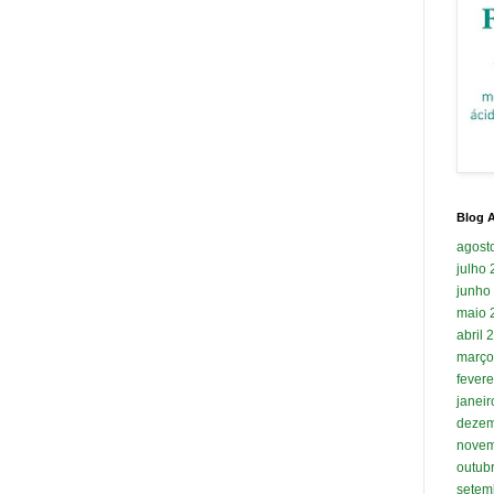
Blog A
agost
julho
junho
maio 
abril 
março
fevere
janei
dezem
novem
outub
setem