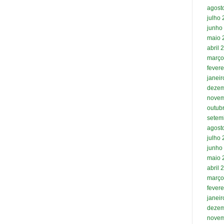
agost
julho
junho
maio 
abril 
março
fevere
janei
dezem
novem
outub
setem
agost
julho
junho
maio 
abril 
março
fevere
janei
dezem
novem