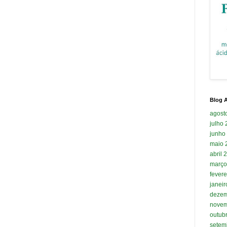
Blog A
agost
julho
junho
maio 
abril 
março
fevere
janei
dezem
novem
outub
setem