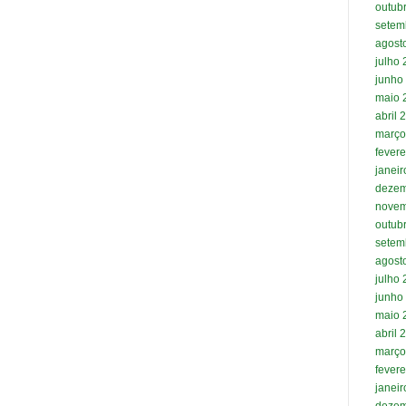
outub
setem
agost
julho
junho
maio 
abril 
março
fevere
janei
dezem
novem
outub
setem
agost
julho
junho
maio 
abril 
março
fevere
janei
dezem