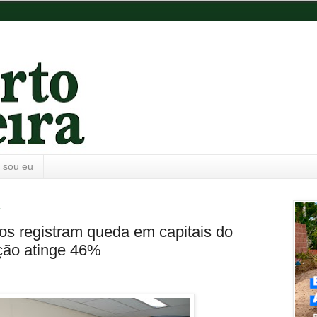
 sou eu
1
sos registram queda em capitais do
ção atinge 46%