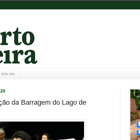
 sou eu
020
ução da Barragem do Lago de