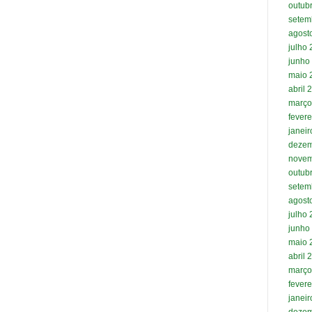
outub
setem
agost
julho
junho
maio 
abril 
março
fevere
janei
dezem
novem
outub
setem
agost
julho
junho
maio 
abril 
março
fevere
janei
dezem