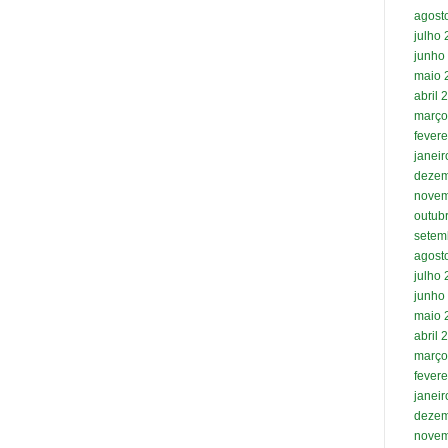
agost
julho
junho
maio 
abril 
março
fevere
janei
dezem
novem
outub
setem
agost
julho
junho
maio 
abril 
março
fevere
janei
dezem
novem