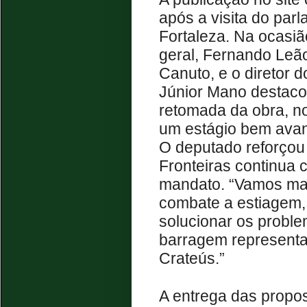
após a visita do par
Fortaleza. Na ocasiã
geral, Fernando Leão
Canuto, e o diretor 
Júnior Mano destacou
retomada da obra, no
um estágio bem ava
O deputado reforçou
Fronteiras continua
mandato. “Vamos man
combate a estiagem,
solucionar os proble
barragem representa
Crateús.”
A entrega das propos