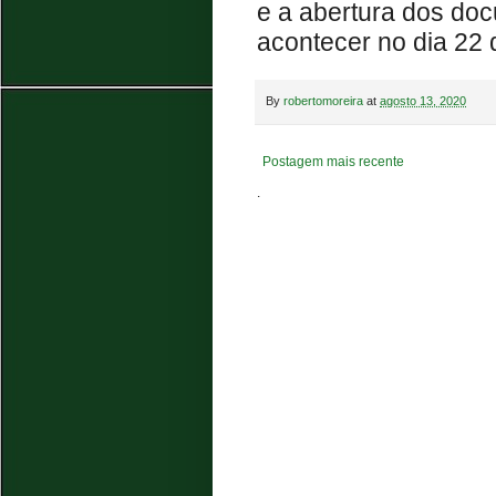
e a abertura dos doc
acontecer no dia 22 
By
robertomoreira
at
agosto 13, 2020
Postagem mais recente
.