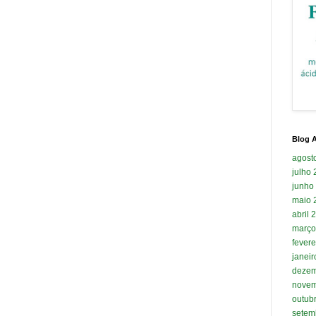
Blog A
agost
julho
junho
maio 
abril 
março
fevere
janei
dezem
novem
outub
setem