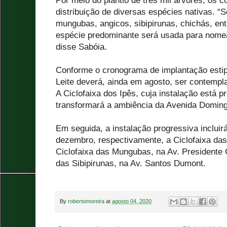
Por meio do plantio de três mil árvores, os 
distribuição de diversas espécies nativas. “Se
mungubas, angicos, sibipirunas, chichás, ent
espécie predominante será usada para nomea
disse Sabóia.
Conforme o cronograma de implantação estip
Leite deverá, ainda em agosto, ser contempla
A Ciclofaixa dos Ipês, cuja instalação está p
transformará a ambiência da Avenida Doming
Em seguida, a instalação progressiva inclui
dezembro, respectivamente, a Ciclofaixa das
Ciclofaixa das Mungubas, na Av. Presidente 
das Sibipirunas, na Av. Santos Dumont.
By
robertomoreira
at
agosto 04, 2020