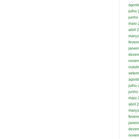
agost
julho
junho
maio 
abril 
março
fevere
janei
dezem
novem
outub
setem
agost
julho
junho
maio 
abril 
março
fevere
janei
dezem
novem