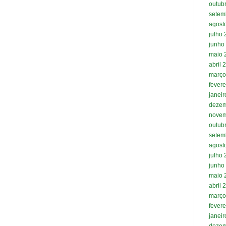
outub
setem
agost
julho
junho
maio 
abril 
março
fevere
janei
dezem
novem
outub
setem
agost
julho
junho
maio 
abril 
março
fevere
janei
dezem