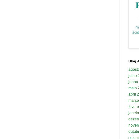
Blog A
agost
julho
junho
maio 
abril 
março
fevere
janei
dezem
novem
outub
setem