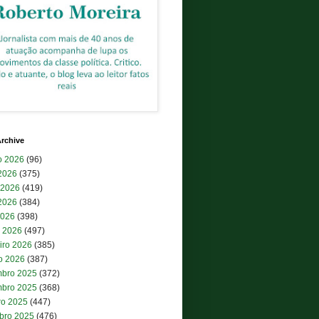
rchive
o 2026
(96)
 2026
(375)
 2026
(419)
2026
(384)
2026
(398)
 2026
(497)
iro 2026
(385)
ro 2026
(387)
bro 2025
(372)
bro 2025
(368)
ro 2025
(447)
bro 2025
(476)