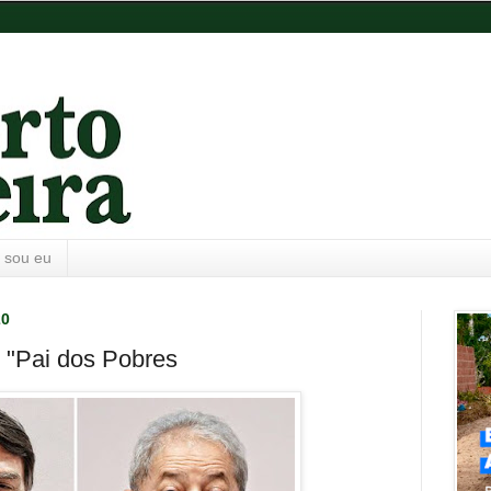
 sou eu
20
e "Pai dos Pobres