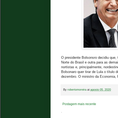
O presidente Bolsonsro decidiu que,
Norte do Brasil e outra para as demai
nortistas e, principalmente, nordest
Bolsonaro quer tirar de Lula o título
dezembro. O ministro da Economia, P
By
robertomoreira
at
agosto 05, 2020
Postagem mais recente
.