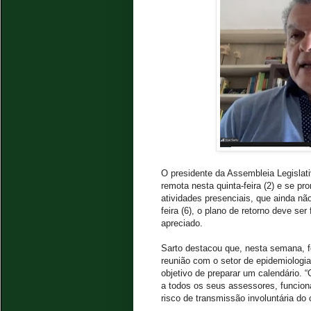
O presidente da Assembleia Legislat
remota nesta quinta-feira (2) e se p
atividades presenciais, que ainda nã
feira (6), o plano de retorno deve se
apreciado.
Sarto destacou que, nesta semana, f
reunião com o setor de epidemiologi
objetivo de preparar um calendário. 
a todos os seus assessores, funcio
risco de transmissão involuntária do 