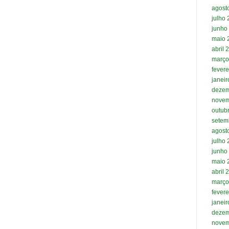
agost
julho
junho
maio 
abril 
março
fevere
janei
dezem
novem
outub
setem
agost
julho
junho
maio 
abril 
março
fevere
janei
dezem
novem