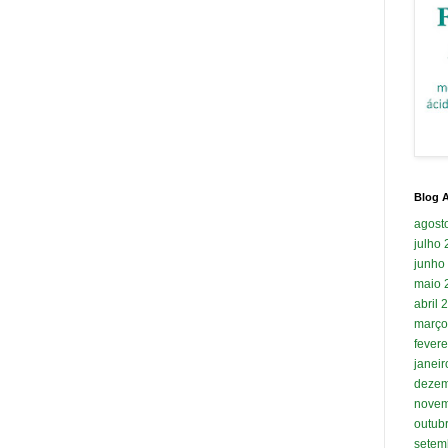
Blog A
agost
julho
junho
maio 
abril 
março
fevere
janei
dezem
novem
outub
setem