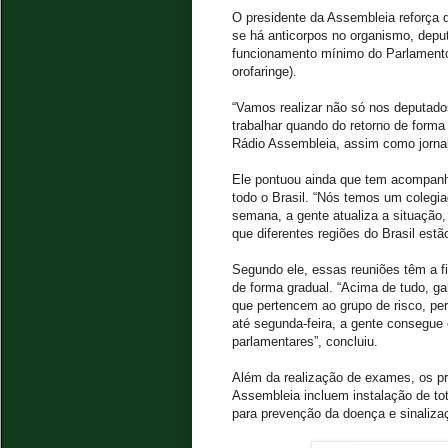
O presidente da Assembleia reforça qu
se há anticorpos no organismo, depu
funcionamento mínimo do Parlamento 
orofaringe).
“Vamos realizar não só nos deputado
trabalhar quando do retorno de forma 
Rádio Assembleia, assim como jornali
Ele pontuou ainda que tem acompanha
todo o Brasil. “Nós temos um colegi
semana, a gente atualiza a situação
que diferentes regiões do Brasil est
Segundo ele, essas reuniões têm a fin
de forma gradual. “Acima de tudo, ga
que pertencem ao grupo de risco, per
até segunda-feira, a gente consegue 
parlamentares”, concluiu.
Além da realização de exames, os pr
Assembleia incluem instalação de t
para prevenção da doença e sinalizaç