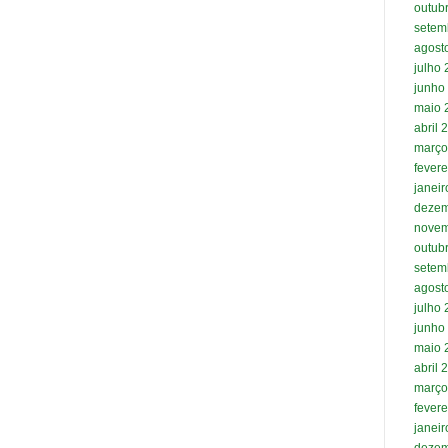
outub
setem
agost
julho
junho
maio 
abril 
março
fevere
janei
dezem
novem
outub
setem
agost
julho
junho
maio 
abril 
março
fevere
janei
dezem