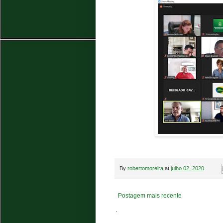
By
robertomoreira
at
julho 02, 2020
Postagem mais recente
.