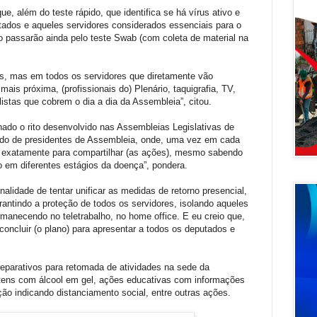
e, além do teste rápido, que identifica se há vírus ativo e
tados e aqueles servidores considerados essenciais para o
passarão ainda pelo teste Swab (com coleta de material na
s, mas em todos os servidores que diretamente vão
mais próxima, (profissionais do) Plenário, taquigrafia, TV,
stas que cobrem o dia a dia da Assembleia”, citou.
do o rito desenvolvido nas Assembleias Legislativas de
ado de presidentes de Assembleia, onde, uma vez em cada
, exatamente para compartilhar (as ações), mesmo sabendo
ão em diferentes estágios da doença”, pondera.
alidade de tentar unificar as medidas de retorno presencial,
rantindo a proteção de todos os servidores, isolando aqueles
manecendo no teletrabalho, no home office. E eu creio que,
concluir (o plano) para apresentar a todos os deputados e
eparativos para retomada de atividades na sede da
otens com álcool em gel, ações educativas com informações
ão indicando distanciamento social, entre outras ações.