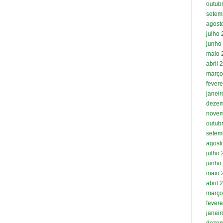
outub
setem
agost
julho
junho
maio 
abril 
março
fevere
janei
dezem
novem
outub
setem
agost
julho
junho
maio 
abril 
março
fevere
janei
dezem