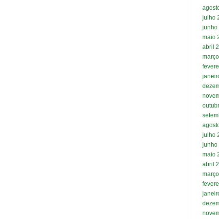
agost
julho
junho
maio 
abril 
março
fevere
janei
dezem
novem
outub
setem
agost
julho
junho
maio 
abril 
março
fevere
janei
dezem
novem