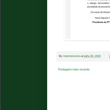
By
robertomoreira
at
julho 06, 2020
Postagem mais recente
.