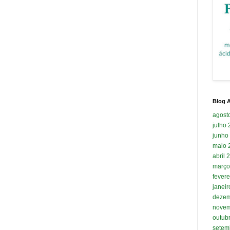
Blog A
agost
julho
junho
maio 
abril 
março
fevere
janei
dezem
novem
outub
setem